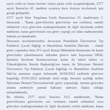
sayılı yetki ret kararı üzerine ortaya çıkan yetki uyuşmazlığında, 2577
sayılı Kanun'un 43. maddesi uyarınca dava dosyası incelenerek işin
gereği görüşüldü:
2577 sayılı İdari Yargılama Usulü Kanunu'nun 33. maddesinin 2.
fıkrasında ; "Kamu görevlilerinin görevlerine son verilmesi, emekli
edilmeleri veya görevden uzaklaştırılmaları ile ilgili davalarda yetkili
mahkeme, kamu görevlisinin son görev yaptığı yer idare mahkemesidir.
hükmü yer almaktadır.
Dosyanın incelenmesinden; davacının Pamukkale Üniversitesi Tıp
Fakültesi, Çocuk Sağlığı ve Hastalıkları Anabilim Dalı'nda … olarak
görev yapmakta iken, 675 sayılı Kanun Hükmünde Kararname ile kamu
görevinden çıkarılmasının ardından göreve iade başvurusu OHAL
İşlemleri İnceleme Komisyonu'nun kararı ile kabul edilen ve
Yükseköğretim Kurulu Başkanlığı'nın kararı ile Süleyman Demirel
Üniversitesi Tıp Fakültesi, Çocuk Sağlılığı ve Hastalıkları Anabilim
Dalı''na atanması uygun bulunarak 26/04/2022 tarihinde görevine
başladığı, 05/05/2022 tarihinde istifa ettiği, davanın açıldığı tarihte
Süleyman Demirel Üniversitesi'nde görev yapmadığı, istemin görevden
alınma nedeniyle parasal hakların iadesine ilişkin olduğu
anlaşılmaktadır.
Bu itibarla; 2577 sayılı Yasa'nın 33/2. maddesinde; "Kamu
görevlilerinin görevlerine son verilmesi, emekli edilmeleri veya
görevden uzaklaştırılmaları ile ilgili davalarda yetkili mahkeme, kamu