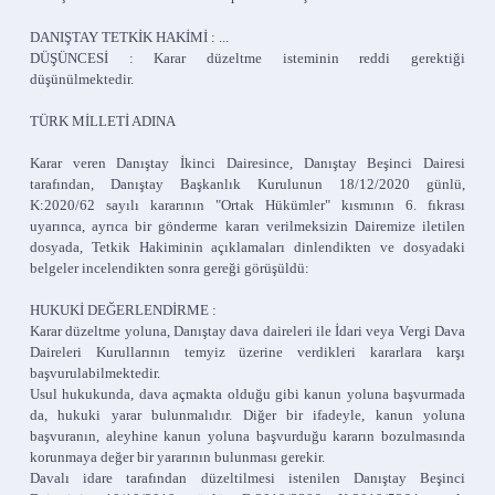
DANIŞTAY TETKİK HAKİMİ : ...
DÜŞÜNCESİ : Karar düzeltme isteminin reddi gerektiği
düşünülmektedir.
TÜRK MİLLETİ ADINA
Karar veren Danıştay İkinci Dairesince, Danıştay Beşinci Dairesi
tarafından, Danıştay Başkanlık Kurulunun 18/12/2020 günlü,
K:2020/62 sayılı kararının "Ortak Hükümler" kısmının 6. fıkrası
uyarınca, ayrıca bir gönderme kararı verilmeksizin Dairemize iletilen
dosyada, Tetkik Hakiminin açıklamaları dinlendikten ve dosyadaki
belgeler incelendikten sonra gereği görüşüldü:
HUKUKİ DEĞERLENDİRME :
Karar düzeltme yoluna, Danıştay dava daireleri ile İdari veya Vergi Dava
Daireleri Kurullarının temyiz üzerine verdikleri kararlara karşı
başvurulabilmektedir.
Usul hukukunda, dava açmakta olduğu gibi kanun yoluna başvurmada
da, hukuki yarar bulunmalıdır. Diğer bir ifadeyle, kanun yoluna
başvuranın, aleyhine kanun yoluna başvurduğu kararın bozulmasında
korunmaya değer bir yararının bulunması gerekir.
Davalı idare tarafından düzeltilmesi istenilen Danıştay Beşinci