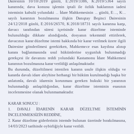
Dairesinin 10/10/2019 günlü, E:2019/3386, K:2019/5364 sayılı
kararında; dava konusu işlemin iptali ile özlük haklarının iadesi
isteminin kabulü yolundaki ... İdare Mahkemesinin ... günlü, E:..., K:...
sayılı kararının bozulmasına ilişkin Danıştay Beşinci Dairesinin
24/12/2018 günlü, E:2016/26570, K:2018/18731 sayılı kararına karşı,
davacı tarafından süresi içerisinde karar düzeltme isteminde
bulunulduğu dikkate alındığında, dosyanın tekemmül ettirilerek,
davacının karar düzeltme istemi hakkında bir karar verilmek üzere ilgili
Dairesine gönderilmesi gerekirken, Mahkemece esas kaydına alınıp
karara bağlanmasında usul hükümlerine uygunluk bulunmadığı
gerekçesi ile davanını reddi yolundaki Kastamonu İdare Mahkemesi
kararının bozulmasına karar verildiği anlaşılmaktadır.
Bu durumda, düzeltilmesi istenilen kararın usule ilişkin olduğu ve
kararda davalı idare aleyhine herhangi bir hüküm kurulmadığı başka bir
anlatımla, davalı idarenin korunması gereken hukuki bir yararının
bulunmadığı anlaşıldığından, karar düzeltme isteminin esasının
incelenmesine olanak bulunmamaktadır.
KARAR SONUCU :
1. DAVALI İDARENİN KARAR DÜZELTME İSTEMİNİN
İNCELENMEKSİZİN REDDİNE,
2. Karar düzeltme giderlerinin istemde bulunan üzerinde bırakılmasına,
14/03/2023 tarihinde oybirliğiyle karar verildi.