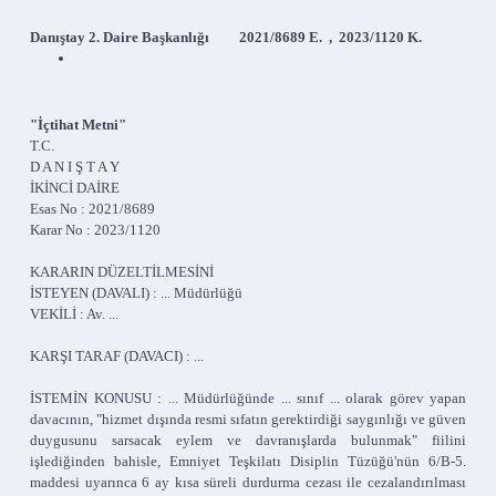
Danıştay 2. Daire Başkanlığı 2021/8689 E. , 2023/1120 K.
"İçtihat Metni"
T.C.
D A N I Ş T A Y
İKİNCİ DAİRE
Esas No : 2021/8689
Karar No : 2023/1120
KARARIN DÜZELTİLMESİNİ
İSTEYEN (DAVALI) : ... Müdürlüğü
VEKİLİ : Av. ...
KARŞI TARAF (DAVACI) : ...
İSTEMİN KONUSU : ... Müdürlüğünde ... sınıf ... olarak görev yapan
davacının, "hizmet dışında resmi sıfatın gerektirdiği saygınlığı ve güven
duygusunu sarsacak eylem ve davranışlarda bulunmak" fiilini
işlediğinden bahisle, Emniyet Teşkilatı Disiplin Tüzüğü'nün 6/B-5.
maddesi uyarınca 6 ay kısa süreli durdurma cezası ile cezalandırılması