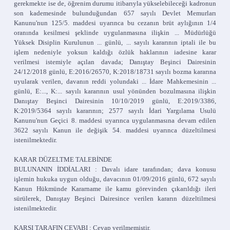
gerekmekte ise de, öğrenim durumu itibarıyla yükselebileceği kadronun
son kademesinde bulunduğundan 657 sayılı Devlet Memurları
Kanunu'nun 125/5. maddesi uyarınca bu cezanın brüt aylığının 1/4
oranında kesilmesi şeklinde uygulanmasına ilişkin ... Müdürlüğü
Yüksek Disiplin Kurulunun ... günlü, ... sayılı kararının iptali ile bu
işlem nedeniyle yoksun kaldığı özlük haklarının iadesine karar
verilmesi istemiyle açılan davada; Danıştay Beşinci Dairesinin
24/12/2018 günlü, E:2016/26570, K:2018/18731 sayılı bozma kararına
uyularak verilen, davanın reddi yolundaki ... İdare Mahkemesinin ...
günlü, E:..., K:... sayılı kararının usul yönünden bozulmasına ilişkin
Danıştay Beşinci Dairesinin 10/10/2019 günlü, E:2019/3386,
K:2019/5364 sayılı kararının; 2577 sayılı İdari Yargılama Usulü
Kanunu'nun Geçici 8. maddesi uyarınca uygulanmasına devam edilen
3622 sayılı Kanun ile değişik 54. maddesi uyarınca düzeltilmesi
istenilmektedir.
KARAR DÜZELTME TALEBİNDE
BULUNANIN İDDİALARI : Davalı idare tarafından; dava konusu
işlemin hukuka uygun olduğu, davacının 01/09/2016 günlü, 672 sayılı
Kanun Hükmünde Kararname ile kamu görevinden çıkarıldığı ileri
sürülerek, Danıştay Beşinci Dairesince verilen kararın düzeltilmesi
istenilmektedir.
KARŞI TARAFIN CEVABI : Cevap verilmemiştir.