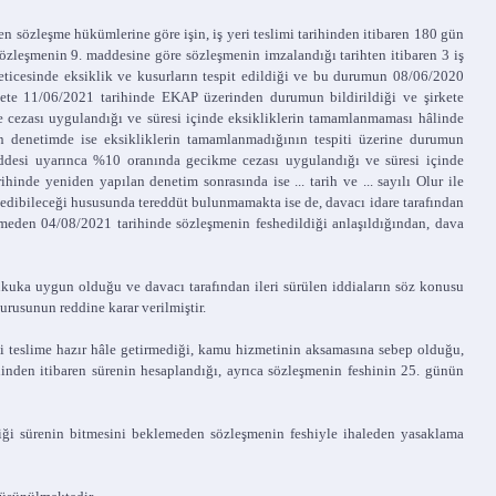
en sözleşme hükümlerine göre işin, iş yeri teslimi tarihinden itibaren 180 gün
 sözleşmenin 9. maddesine göre sözleşmenin imzalandığı tarihten itibaren 3 iş
neticesinde eksiklik ve kusurların tespit edildiği ve bu durumun 08/06/2020
rkete 11/06/2021 tarihinde EKAP üzerinden durumun bildirildiği ve şirkete
e cezası uygulandığı ve süresi içinde eksikliklerin tamamlanmaması hâlinde
an denetimde ise eksikliklerin tamamlanmadığının tespiti üzerine durumun
addesi uyarınca %10 oranında gecikme cezası uygulandığı ve süresi içinde
nde yeniden yapılan denetim sonrasında ise ... tarih ve ... sayılı Olur ile
edibileceği hususunda tereddüt bulunmamakta ise de, davacı idare tarafından
rmeden 04/08/2021 tarihinde sözleşmenin feshedildiği anlaşıldığından, dava
kuka uygun olduğu ve davacı tarafından ileri sürülen iddiaların söz konusu
urusunun reddine karar verilmiştir.
 teslime hazır hâle getirmediği, kamu hizmetinin aksamasına sebep olduğu,
hinden itibaren sürenin hesaplandığı, ayrıca sözleşmenin feshinin 25. günün
ği sürenin bitmesini beklemeden sözleşmenin feshiyle ihaleden yasaklama