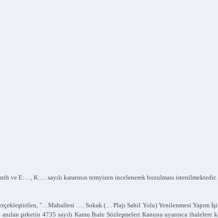
ih ve E:…, K:… sayılı kararının temyizen incelenerek bozulması istenilmektedir.
ekleştirilen, "…Mahallesi …. Sokak (… Plajı Sahil Yolu) Yenilenmesi Yapım İşi" iha
anılan şirketin 4735 sayılı Kamu İhale Sözleşmeleri Kanunu uyarınca ihalelere k