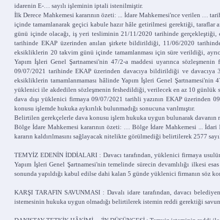
idarenin E-… sayılı işleminin iptali istenilmiştir.
İlk Derece Mahkemesi kararının özeti: ... İdare Mahkemesi'nce verilen … tarih
içinde tamamlanarak geçici kabule hazır hâle getirilmesi gerektiği, taraflar
günü içinde olacağı, iş yeri tesliminin 21/11/2020 tarihinde gerçekleştiği
tarihinde EKAP üzerinden anılan şirkete bildirildiği, 11/06/2020 tarihin
eksikliklerin 20 takvim günü içinde tamamlanması için süre verildiği, ayr
Yapım İşleri Genel Şartnamesi'nin 47/2-a maddesi uyarınca sözleşmenin f
09/07/2021 tarihinde EKAP üzerinden davacıya bildirildiği ve davacıya 3
eksikliklerin tamamlanmaması hâlinde Yapım İşleri Genel Şartnamesi'nin 47/
yüklenici ile akdedilen sözleşmenin feshedildiği, verilecek en az 10 günlü
dava dışı yüklenici firmaya 09/07/2021 tarihli yazının EKAP üzerinden 09/
konusu işlemde hukuka aykırılık bulunmadığı sonucuna varılmıştır.
Belirtilen gerekçelerle dava konusu işlem hukuka uygun bulunarak davanın re
Bölge İdare Mahkemesi kararının özeti: … Bölge İdare Mahkemesi ... İdari 
kararın kaldırılmasını sağlayacak nitelikte görülmediği belirtilerek 2577 say
TEMYİZ EDENİN İDDİALARI : Davacı tarafından, yüklenici firmaya usulüne u
Yapım İşleri Genel Şartnamesi'nin temelinde sürecin devamlılığı ilkesi esa
sonunda yapıldığı kabul edilse dahi kalan 5 günde yüklenici firmanın söz k
KARŞI TARAFIN SAVUNMASI : Davalı idare tarafından, davacı belediyenin 
istemesinin hukuka uygun olmadığı belirtilerek istemin reddi gerektiği savu