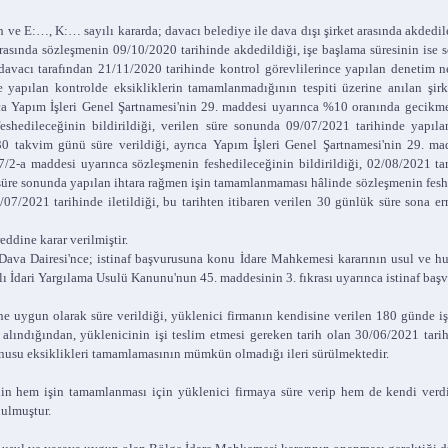
 ve E:…, K:… sayılı kararda; davacı belediye ile dava dışı şirket arasında akdedil
 arasında sözleşmenin 09/10/2020 tarihinde akdedildiği, işe başlama süresinin ise
, davacı tarafından 21/11/2020 tarihinde kontrol görevlilerince yapılan denetim 
de yapılan kontrolde eksikliklerin tamamlanmadığının tespiti üzerine anılan şi
ıca Yapım İşleri Genel Şartnamesi'nin 29. maddesi uyarınca %10 oranında gecikm
eshedileceğinin bildirildiği, verilen süre sonunda 09/07/2021 tarihinde yapıl
0 takvim günü süre verildiği, ayrıca Yapım İşleri Genel Şartnamesi'nin 29. m
2-a maddesi uyarınca sözleşmenin feshedileceğinin bildirildiği, 02/08/2021 tarihi
k süre sonunda yapılan ihtara rağmen işin tamamlanmaması hâlinde sözleşmenin fesh
07/2021 tarihinde iletildiği, bu tarihten itibaren verilen 30 günlük süre sona e
ddine karar verilmiştir.
Dava Dairesi'nce; istinaf başvurusuna konu İdare Mahkemesi kararının usul ve hu
ılı İdari Yargılama Usulü Kanunu'nun 45. maddesinin 3. fıkrası uyarınca istinaf başv
ygun olarak süre verildiği, yüklenici firmanın kendisine verilen 180 günde işi
s alındığından, yüklenicinin işi teslim etmesi gereken tarih olan 30/06/2021 tari
onusu eksiklikleri tamamlamasının mümkün olmadığı ileri sürülmektedir.
hem işin tamamlanması için yüklenici firmaya süre verip hem de kendi verdi
nulmuştur.