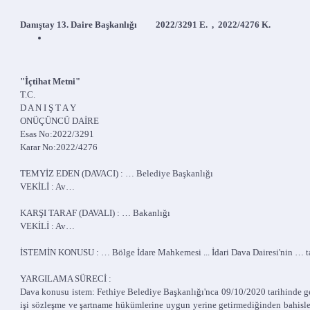
Danıştay 13. Daire Başkanlığı 2022/3291 E. , 2022/4276 K.
"İçtihat Metni"
T.C.
D A N I Ş T A Y
ONÜÇÜNCÜ DAİRE
Esas No:2022/3291
Karar No:2022/4276
TEMYİZ EDEN (DAVACI) : … Belediye Başkanlığı
VEKİLİ : Av…
KARŞI TARAF (DAVALI) : … Bakanlığı
VEKİLİ : Av…
İSTEMİN KONUSU : … Bölge İdare Mahkemesi ... İdari Dava Dairesi'nin … tar
YARGILAMA SÜRECİ :
Dava konusu istem: Fethiye Belediye Başkanlığı'nca 09/10/2020 tarihinde gerç
işi sözleşme ve şartname hükümlerine uygun yerine getirmediğinden bahisle 