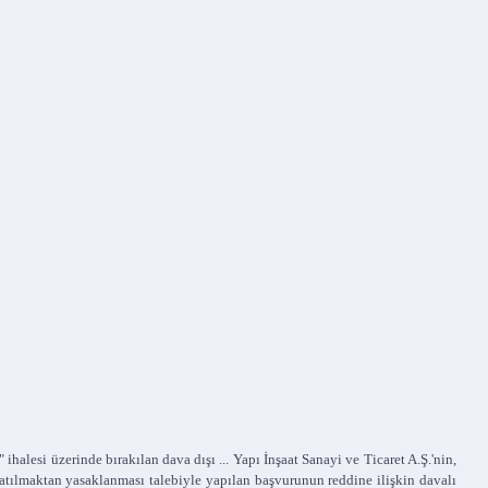
lesi üzerinde bırakılan dava dışı ... Yapı İnşaat Sanayi ve Ticaret A.Ş.'nin,
atılmaktan yasaklanması talebiyle yapılan başvurunun reddine ilişkin davalı