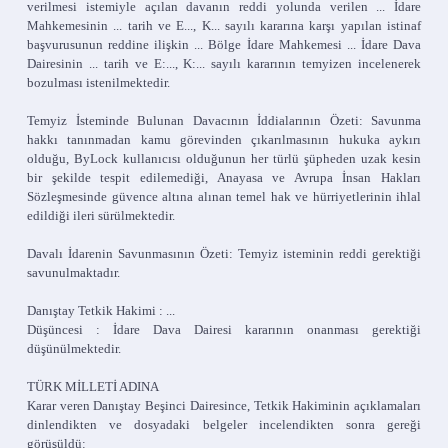
verilmesi istemiyle açılan davanın reddi yolunda verilen ... İdare
Mahkemesinin ... tarih ve E..., K... sayılı kararına karşı yapılan istinaf
başvurusunun reddine ilişkin ... Bölge İdare Mahkemesi ... İdare Dava
Dairesinin ... tarih ve E:..., K:... sayılı kararının temyizen incelenerek
bozulması istenilmektedir.
Temyiz İsteminde Bulunan Davacının İddialarının Özeti: Savunma
hakkı tanınmadan kamu görevinden çıkarılmasının hukuka aykırı
olduğu, ByLock kullanıcısı olduğunun her türlü şüpheden uzak kesin
bir şekilde tespit edilemediği, Anayasa ve Avrupa İnsan Hakları
Sözleşmesinde güvence altına alınan temel hak ve hürriyetlerinin ihlal
edildiği ileri sürülmektedir.
Davalı İdarenin Savunmasının Özeti: Temyiz isteminin reddi gerektiği
savunulmaktadır.
Danıştay Tetkik Hakimi : ...
Düşüncesi : İdare Dava Dairesi kararının onanması gerektiği
düşünülmektedir.
TÜRK MİLLETİ ADINA
Karar veren Danıştay Beşinci Dairesince, Tetkik Hakiminin açıklamaları
dinlendikten ve dosyadaki belgeler incelendikten sonra gereği
görüşüldü: