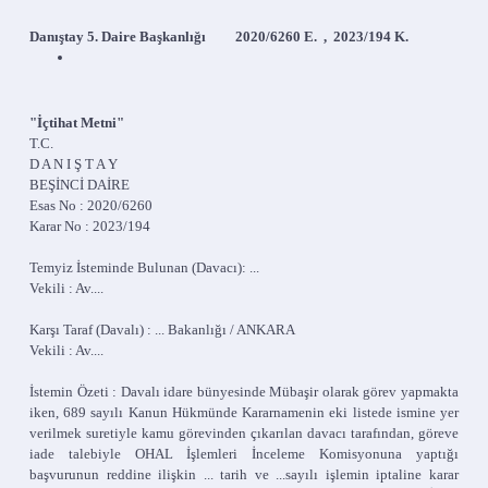
Danıştay 5. Daire Başkanlığı 2020/6260 E. , 2023/194 K.
"İçtihat Metni"
T.C.
D A N I Ş T A Y
BEŞİNCİ DAİRE
Esas No : 2020/6260
Karar No : 2023/194
Temyiz İsteminde Bulunan (Davacı): ...
Vekili : Av....
Karşı Taraf (Davalı) : ... Bakanlığı / ANKARA
Vekili : Av....
İstemin Özeti : Davalı idare bünyesinde Mübaşir olarak görev yapmakta
iken, 689 sayılı Kanun Hükmünde Kararnamenin eki listede ismine yer
verilmek suretiyle kamu görevinden çıkarılan davacı tarafından, göreve
iade talebiyle OHAL İşlemleri İnceleme Komisyonuna yaptığı
başvurunun reddine ilişkin ... tarih ve ...sayılı işlemin iptaline karar