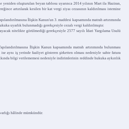
yle yeniden oluşturulan beyan tablosu uyarınca 2014 yılının Mart ila Haziran,
ğince artırılarak kesilen bir kat vergi ziyaı cezasının kaldırılması istemine
Yapılandırılmasına İlişkin Kanun'un 3. maddesi kapsamında matrah artırımında
kuka uyarlık bulunmadığı gerekçesiyle cezalı vergi kaldırılmıştır.
yacak nitelikte görülmediği gerekçesiyle 2577 sayılı İdari Yargılama Usulü
apılandırılmasına İlişkin Kanun kapsamında matrah artırımında bulunması
se aynı iş yerinde faaliyet gösteren şirketten olması nedeniyle sahte fatura
hakkında bilgi verilememesi nedeniyle indirimlerinin reddinde hukuka aykırılık
 varlığı hâlinde mümkündür.