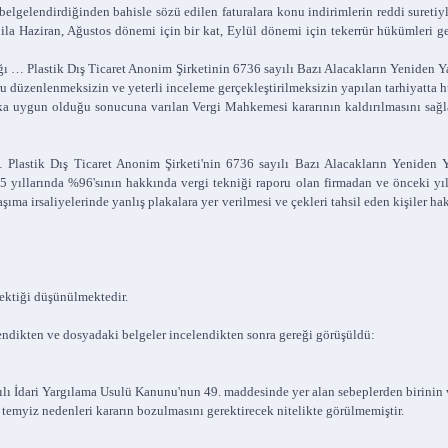
a belgelendirdiğinden bahisle sözü edilen faturalara konu indirimlerin reddi sureti
ila Haziran, Ağustos dönemi için bir kat, Eylül dönemi için tekerrür hükümleri gere
dığı … Plastik Dış Ticaret Anonim Şirketinin 6736 sayılı Bazı Alacakların Yeniden 
 düzenlenmeksizin ve yeterli inceleme gerçekleştirilmeksizin yapılan tarhiyatta hu
ka uygun olduğu sonucuna varılan Vergi Mahkemesi kararının kaldırılmasını sağla
lastik Dış Ticaret Anonim Şirketi'nin 6736 sayılı Bazı Alacakların Yeniden Y
 yıllarında %96'sının hakkında vergi tekniği raporu olan firmadan ve önceki yıl i
ıma irsaliyelerinde yanlış plakalara yer verilmesi ve çekleri tahsil eden kişiler 
tiği düşünülmektedir.
endikten ve dosyadaki belgeler incelendikten sonra gereği görüşüldü:
ılı İdari Yargılama Usulü Kanunu'nun 49. maddesinde yer alan sebeplerden birinin
temyiz nedenleri kararın bozulmasını gerektirecek nitelikte görülmemiştir.