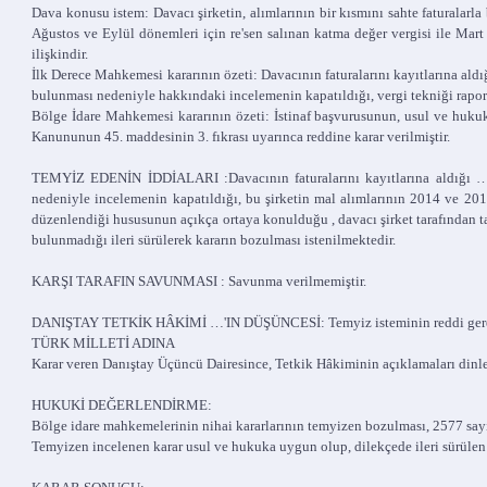
Dava konusu istem: Davacı şirketin, alımlarının bir kısmını sahte faturalarl
Ağustos ve Eylül dönemleri için re'sen salınan katma değer vergisi ile Mart 
ilişkindir.
İlk Derece Mahkemesi kararının özeti: Davacının faturalarını kayıtlarına al
bulunması nedeniyle hakkındaki incelemenin kapatıldığı, vergi tekniği raporu
Bölge İdare Mahkemesi kararının özeti: İstinaf başvurusunun, usul ve huku
Kanununun 45. maddesinin 3. fıkrası uyarınca reddine karar verilmiştir.
TEMYİZ EDENİN İDDİALARI :Davacının faturalarını kayıtlarına aldığı … P
nedeniyle incelemenin kapatıldığı, bu şirketin mal alımlarının 2014 ve 2015
düzenlendiği hususunun açıkça ortaya konulduğu , davacı şirket tarafından taş
bulunmadığı ileri sürülerek kararın bozulması istenilmektedir.
KARŞI TARAFIN SAVUNMASI : Savunma verilmemiştir.
DANIŞTAY TETKİK HÂKİMİ …'IN DÜŞÜNCESİ: Temyiz isteminin reddi gerek
TÜRK MİLLETİ ADINA
Karar veren Danıştay Üçüncü Dairesince, Tetkik Hâkiminin açıklamaları dinl
HUKUKİ DEĞERLENDİRME:
Bölge idare mahkemelerinin nihai kararlarının temyizen bozulması, 2577 say
Temyizen incelenen karar usul ve hukuka uygun olup, dilekçede ileri sürülen 