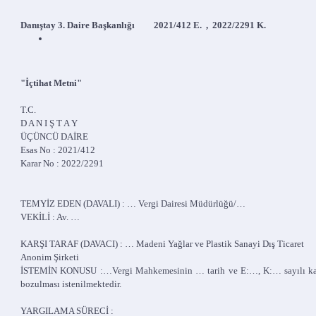
Danıştay 3. Daire Başkanlığı 2021/412 E. , 2022/2291 K.
"İçtihat Metni"
T.C.
D A N I Ş T A Y
ÜÇÜNCÜ DAİRE
Esas No : 2021/412
Karar No : 2022/2291
TEMYİZ EDEN (DAVALI) : … Vergi Dairesi Müdürlüğü/…
VEKİLİ : Av. …
KARŞI TARAF (DAVACI) : … Madeni Yağlar ve Plastik Sanayi Dış Ticaret
Anonim Şirketi
İSTEMİN KONUSU :…Vergi Mahkemesinin … tarih ve E:…, K:… sayılı kararın
bozulması istenilmektedir.
YARGILAMA SÜRECİ :