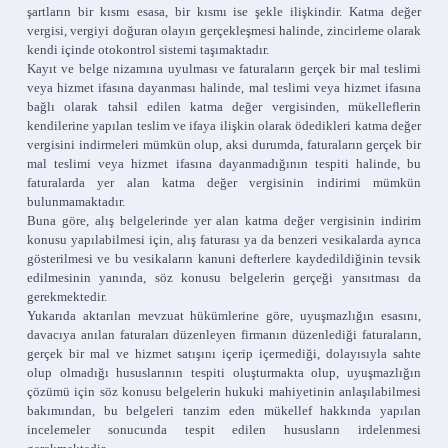
şartların bir kısmı esasa, bir kısmı ise şekle ilişkindir. Katma değer
vergisi, vergiyi doğuran olayın gerçekleşmesi halinde, zincirleme olarak
kendi içinde otokontrol sistemi taşımaktadır.
Kayıt ve belge nizamına uyulması ve faturaların gerçek bir mal teslimi
veya hizmet ifasına dayanması halinde, mal teslimi veya hizmet ifasına
bağlı olarak tahsil edilen katma değer vergisinden, mükelleflerin
kendilerine yapılan teslim ve ifaya ilişkin olarak ödedikleri katma değer
vergisini indirmeleri mümkün olup, aksi durumda, faturaların gerçek bir
mal teslimi veya hizmet ifasına dayanmadığının tespiti halinde, bu
faturalarda yer alan katma değer vergisinin indirimi mümkün
bulunmamaktadır.
Buna göre, alış belgelerinde yer alan katma değer vergisinin indirim
konusu yapılabilmesi için, alış faturası ya da benzeri vesikalarda ayrıca
gösterilmesi ve bu vesikaların kanuni defterlere kaydedildiğinin tevsik
edilmesinin yanında, söz konusu belgelerin gerçeği yansıtması da
gerekmektedir.
Yukarıda aktarılan mevzuat hükümlerine göre, uyuşmazlığın esasını,
davacıya anılan faturaları düzenleyen firmanın düzenlediği faturaların,
gerçek bir mal ve hizmet satışını içerip içermediği, dolayısıyla sahte
olup olmadığı hususlarının tespiti oluşturmakta olup, uyuşmazlığın
çözümü için söz konusu belgelerin hukuki mahiyetinin anlaşılabilmesi
bakımından, bu belgeleri tanzim eden mükellef hakkında yapılan
incelemeler sonucunda tespit edilen hususların irdelenmesi