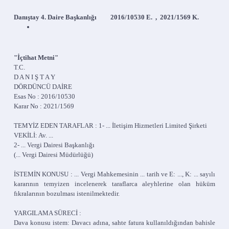
Danıştay 4. Daire Başkanlığı 2016/10530 E. , 2021/1569 K.
"İçtihat Metni"
T.C.
D A N I Ş T A Y
DÖRDÜNCÜ DAİRE
Esas No : 2016/10530
Karar No : 2021/1569
TEMYİZ EDEN TARAFLAR : 1- ... İletişim Hizmetleri Limited Şirketi
VEKİLİ: Av. ...
2- ... Vergi Dairesi Başkanlığı
(... Vergi Dairesi Müdürlüğü)
İSTEMİN KONUSU : ... Vergi Mahkemesinin ... tarih ve E: ..., K: ... sayılı
kararının temyizen incelenerek taraflarca aleyhlerine olan hüküm
fıkralarının bozulması istenilmektedir.
YARGILAMA SÜRECİ :
Dava konusu istem: Davacı adına, sahte fatura kullanıldığından bahisle