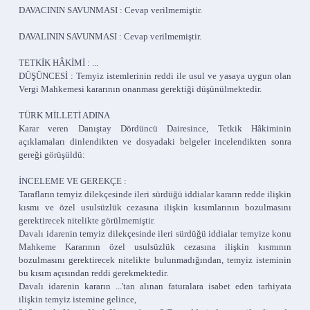
DAVACININ SAVUNMASI : Cevap verilmemiştir.
DAVALININ SAVUNMASI : Cevap verilmemiştir.
TETKİK HÂKİMİ : ...
DÜŞÜNCESİ : Temyiz istemlerinin reddi ile usul ve yasaya uygun olan
Vergi Mahkemesi kararının onanması gerektiği düşünülmektedir.
TÜRK MİLLETİ ADINA
Karar veren Danıştay Dördüncü Dairesince, Tetkik Hâkiminin
açıklamaları dinlendikten ve dosyadaki belgeler incelendikten sonra
gereği görüşüldü:
İNCELEME VE GEREKÇE :
Tarafların temyiz dilekçesinde ileri sürdüğü iddialar kararın redde ilişkin
kısmı ve özel usulsüzlük cezasına ilişkin kısımlarının bozulmasını
gerektirecek nitelikte görülmemiştir.
Davalı idarenin temyiz dilekçesinde ileri sürdüğü iddialar temyize konu
Mahkeme Kararının özel usulsüzlük cezasına ilişkin kısmının
bozulmasını gerektirecek nitelikte bulunmadığından, temyiz isteminin
bu kısım açısından reddi gerekmektedir.
Davalı idarenin kararın ...'tan alınan faturalara isabet eden tarhiyata
ilişkin temyiz istemine gelince,