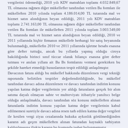
vergilerini ödemediği, 2010 yılı KDV matrahları toplamı 4.032.849,67
TL olmasına rağmen diğer mükellefler tarafından verilen Ba formları ile
mükelleften 2010 yılında toplam 4.186.014,00 TL tutarında mal ve
hizmet satın alındığının beyan edildiği, 2011 yılı KDV matrahları
toplamı 2.741.163,00 TL olmasına rağmen diğer mükellefler tarafından
verilen Ba formları ile mükelleften 2011 yılında toplam 3.003.549,00
TL tutarında mal ve hizmet satın alındığının beyan edildiği, 2010 ve
2011 yıllarında hiçbir firmanın mükellefe herhangi bir satış beyanında
bulunmadığı, mükellefin 2010 ve 2011 yıllarında işletme hesabı esasına
göre defter tuttuğu, ancak bu yıllarda yapmış olduğu ciroya
bakıldığında birinci sınıf tüccar olarak bilanço esasına göre defter
tutması ve anılan yıllara ait Ba Bs formlarını vermesi gerekirken bu
şekilde hareket etmediği hususlarının tespit edildiği anlaşılmıştır.
Davacının fatura aldığı bu mükellef hakkında düzenlenen vergi tekniği
raporunda belirtilen tespitler değerlendirildiğinde, bu mükellef
tarafından davacı adına düzenlenen ve davacı tarafından indirim konusu
yapılan katma değer vergilerinin yer aldığı faturaların gerçek bir alım
satıma dayalı olmayan sahte ve muhteviyatı itibariyle yanıltıcı belge
olduğu anlaşılmakla, davacı tarafından söz konusu mükelleften alınan
faturalarda indirim konusu yapılan katma değer vergilerinin kabul
edilmemesi suretiyle davacı adına resen tarh edilen katma değer vergileri
ile kesilen vergi ziyaı cezalarında hukuka aykırılık görülmediğinden
kararın adı geçen mükelleften alınan faturadan kaynaklı tarhiyatın
kaldırılmasına ilişkin kararın bu kısmında isabet bulunmamıştır.