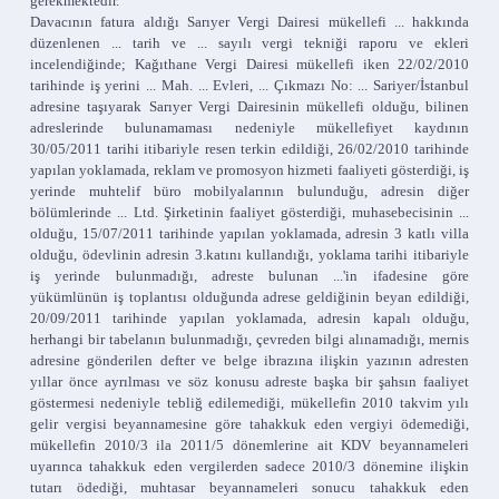
gerekmektedir.
Davacının fatura aldığı Sarıyer Vergi Dairesi mükellefi ... hakkında
düzenlenen ... tarih ve ... sayılı vergi tekniği raporu ve ekleri
incelendiğinde; Kağıthane Vergi Dairesi mükellefi iken 22/02/2010
tarihinde iş yerini ... Mah. ... Evleri, ... Çıkmazı No: ... Sariyer/İstanbul
adresine taşıyarak Sarıyer Vergi Dairesinin mükellefi olduğu, bilinen
adreslerinde bulunamaması nedeniyle mükellefiyet kaydının
30/05/2011 tarihi itibariyle resen terkin edildiği, 26/02/2010 tarihinde
yapılan yoklamada, reklam ve promosyon hizmeti faaliyeti gösterdiği, iş
yerinde muhtelif büro mobilyalarının bulunduğu, adresin diğer
bölümlerinde ... Ltd. Şirketinin faaliyet gösterdiği, muhasebecisinin ...
olduğu, 15/07/2011 tarihinde yapılan yoklamada, adresin 3 katlı villa
olduğu, ödevlinin adresin 3.katını kullandığı, yoklama tarihi itibariyle
iş yerinde bulunmadığı, adreste bulunan ...'in ifadesine göre
yükümlünün iş toplantısı olduğunda adrese geldiğinin beyan edildiği,
20/09/2011 tarihinde yapılan yoklamada, adresin kapalı olduğu,
herhangi bir tabelanın bulunmadığı, çevreden bilgi alınamadığı, mernis
adresine gönderilen defter ve belge ibrazına ilişkin yazının adresten
yıllar önce ayrılması ve söz konusu adreste başka bir şahsın faaliyet
göstermesi nedeniyle tebliğ edilemediği, mükellefin 2010 takvim yılı
gelir vergisi beyannamesine göre tahakkuk eden vergiyi ödemediği,
mükellefin 2010/3 ila 2011/5 dönemlerine ait KDV beyannameleri
uyarınca tahakkuk eden vergilerden sadece 2010/3 dönemine ilişkin
tutarı ödediği, muhtasar beyannameleri sonucu tahakkuk eden