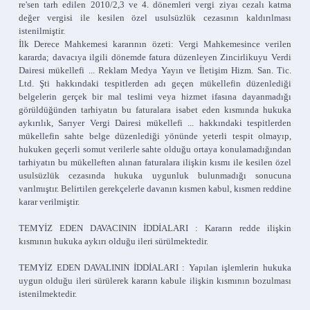
re'sen tarh edilen 2010/2,3 ve 4. dönemleri vergi ziyaı cezalı katma
değer vergisi ile kesilen özel usulsüzlük cezasının kaldırılması
istenilmiştir.
İlk Derece Mahkemesi kararının özeti: Vergi Mahkemesince verilen
kararda; davacıya ilgili dönemde fatura düzenleyen Zincirlikuyu Verdi
Dairesi mükellefi ... Reklam Medya Yayın ve İletişim Hizm. San. Tic.
Ltd. Şti hakkındaki tespitlerden adı geçen mükellefin düzenlediği
belgelerin gerçek bir mal teslimi veya hizmet ifasına dayanmadığı
görüldüğünden tarhiyatın bu faturalara isabet eden kısmında hukuka
aykırılık, Sarıyer Vergi Dairesi mükellefi ... hakkındaki tespitlerden
mükellefin sahte belge düzenlediği yönünde yeterli tespit olmayıp,
hukuken geçerli somut verilerle sahte olduğu ortaya konulamadığından
tarhiyatın bu mükelleften alınan faturalara ilişkin kısmı ile kesilen özel
usulsüzlük cezasında hukuka uygunluk bulunmadığı sonucuna
varılmıştır. Belirtilen gerekçelerle davanın kısmen kabul, kısmen reddine
karar verilmiştir.
TEMYİZ EDEN DAVACININ İDDİALARI : Kararın redde ilişkin
kısmının hukuka aykırı olduğu ileri sürülmektedir.
TEMYİZ EDEN DAVALININ İDDİALARI : Yapılan işlemlerin hukuka
uygun olduğu ileri sürülerek kararın kabule ilişkin kısmının bozulması
istenilmektedir.