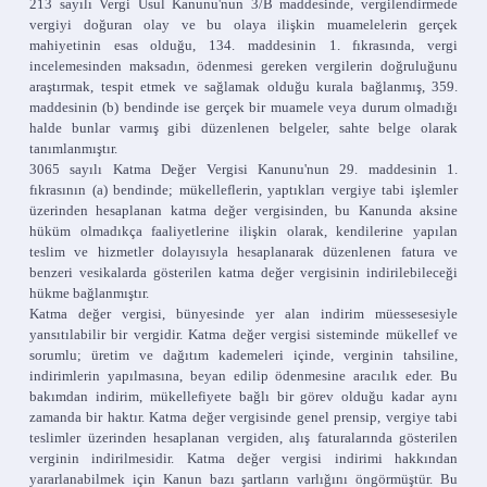
213 sayılı Vergi Usul Kanunu'nun 3/B maddesinde, vergilendirmede
vergiyi doğuran olay ve bu olaya ilişkin muamelelerin gerçek
mahiyetinin esas olduğu, 134. maddesinin 1. fıkrasında, vergi
incelemesinden maksadın, ödenmesi gereken vergilerin doğruluğunu
araştırmak, tespit etmek ve sağlamak olduğu kurala bağlanmış, 359.
maddesinin (b) bendinde ise gerçek bir muamele veya durum olmadığı
halde bunlar varmış gibi düzenlenen belgeler, sahte belge olarak
tanımlanmıştır.
3065 sayılı Katma Değer Vergisi Kanunu'nun 29. maddesinin 1.
fıkrasının (a) bendinde; mükelleflerin, yaptıkları vergiye tabi işlemler
üzerinden hesaplanan katma değer vergisinden, bu Kanunda aksine
hüküm olmadıkça faaliyetlerine ilişkin olarak, kendilerine yapılan
teslim ve hizmetler dolayısıyla hesaplanarak düzenlenen fatura ve
benzeri vesikalarda gösterilen katma değer vergisinin indirilebileceği
hükme bağlanmıştır.
Katma değer vergisi, bünyesinde yer alan indirim müessesesiyle
yansıtılabilir bir vergidir. Katma değer vergisi sisteminde mükellef ve
sorumlu; üretim ve dağıtım kademeleri içinde, verginin tahsiline,
indirimlerin yapılmasına, beyan edilip ödenmesine aracılık eder. Bu
bakımdan indirim, mükellefiyete bağlı bir görev olduğu kadar aynı
zamanda bir haktır. Katma değer vergisinde genel prensip, vergiye tabi
teslimler üzerinden hesaplanan vergiden, alış faturalarında gösterilen
verginin indirilmesidir. Katma değer vergisi indirimi hakkından
yararlanabilmek için Kanun bazı şartların varlığını öngörmüştür. Bu