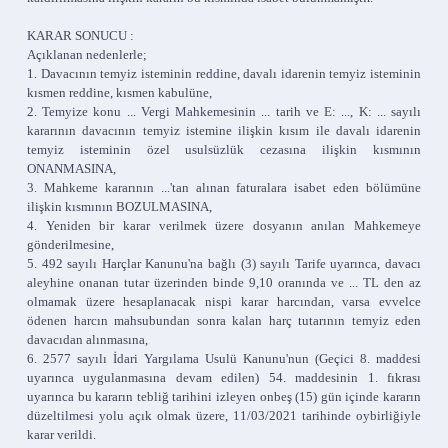
KARAR SONUCU :
Açıklanan nedenlerle;
1. Davacının temyiz isteminin reddine, davalı idarenin temyiz isteminin
kısmen reddine, kısmen kabulüne,
2. Temyize konu ... Vergi Mahkemesinin ... tarih ve E: ..., K: ... sayılı
kararının davacının temyiz istemine ilişkin kısım ile davalı idarenin
temyiz isteminin özel usulsüzlük cezasına ilişkin kısmının
ONANMASINA,
3. Mahkeme kararının ...'tan alınan faturalara isabet eden bölümüne
ilişkin kısmının BOZULMASINA,
4. Yeniden bir karar verilmek üzere dosyanın anılan Mahkemeye
gönderilmesine,
5. 492 sayılı Harçlar Kanunu'na bağlı (3) sayılı Tarife uyarınca, davacı
aleyhine onanan tutar üzerinden binde 9,10 oranında ve ... TL den az
olmamak üzere hesaplanacak nispi karar harcından, varsa evvelce
ödenen harcın mahsubundan sonra kalan harç tutarının temyiz eden
davacıdan alınmasına,
6. 2577 sayılı İdari Yargılama Usulü Kanunu'nun (Geçici 8. maddesi
uyarınca uygulanmasına devam edilen) 54. maddesinin 1. fıkrası
uyarınca bu kararın tebliğ tarihini izleyen onbeş (15) gün içinde kararın
düzeltilmesi yolu açık olmak üzere, 11/03/2021 tarihinde oybirliğiyle
karar verildi.