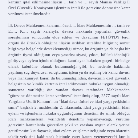
kartının iptal edilmesine ilişkin … tarih ve … sayılı Manisa Valiliği İl
Özel Güvenlik Komisyonu işleminin iptali ile görevine dönmesine karar
verilmesi istenilmektedir.
İlk Derece Mahkemesi kararının özeti: ... İdare Mahkemesinin … tarih ve
E:…, K:… sayılı kararıyla; davacı hakkında yaptırılan güvenlik
soruşturması sonucunda elde edilen ve davacının FETÖ/PDY terör
örgütü ile iltisaklı olduğuna ilişkin istihbari nitelikte bilginin; somut
bilgi veya belgelerle desteklenmediği sürece, bu örgütün ya da başka bir
örgütün üyesi olduğunu veya yasadışı siyasi, yıkıcı, bölücü ideolojik
görüş veya eylem içinde olduğunu kanıtlayan hukuken geçerli bir belge
olarak kabulüne olanak bulunmadığı gibi, bu nedenle hakkında
yapılmış suç duyurusu, soruşturma, işlem ya da açılmış bir kamu davası
veya mahkumiyet kararı da bulunmadığından, davacının özel güvenlik
belgesinin ve kimlik kartının iptal edilmesinin hukuka uygun olmadığı
sonucuna varıldığı; öte yandan davacı tarafından Mahkemeden
"görevine dönmesine karar verilmesi" istenilmiş olup, 2577 sayılı İdari
Yargılama Usulü Kanunu’nun “İdari dava türleri ve idari yargı yetkisinin
sınırı” başlıklı 2. maddesinin 2. fıkrasında, idari yargı yetkisinin, idari
eylem ve işlemlerin hukuka uygunluğunun denetimi ile sınırlı olduğu,
idari mahkemelerin; yerindelik denetimi yapamayacağı, yürütme
görevinin kanunlarda gösterilen şekil ve esaslara uygun olarak yerine
getirilmesini kısıtlayacak, idari eylem ve işlem niteliğinde veya idarenin
takdir yetkisini kaldıracak biçimde yargı kararı veremeyeceği kurula