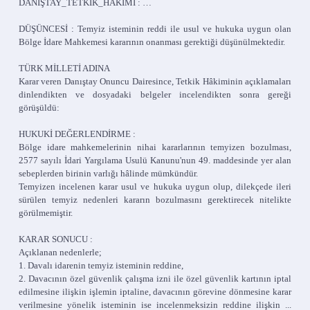
DANIŞTAY_TETKİK_HÂKİMİ : …
DÜŞÜNCESİ : Temyiz isteminin reddi ile usul ve hukuka uygun olan
Bölge İdare Mahkemesi kararının onanması gerektiği düşünülmektedir.
TÜRK MİLLETİ ADINA
Karar veren Danıştay Onuncu Dairesince, Tetkik Hâkiminin açıklamaları
dinlendikten ve dosyadaki belgeler incelendikten sonra gereği
görüşüldü:
HUKUKİ DEĞERLENDİRME :
Bölge idare mahkemelerinin nihai kararlarının temyizen bozulması,
2577 sayılı İdari Yargılama Usulü Kanunu'nun 49. maddesinde yer alan
sebeplerden birinin varlığı hâlinde mümkündür.
Temyizen incelenen karar usul ve hukuka uygun olup, dilekçede ileri
sürülen temyiz nedenleri kararın bozulmasını gerektirecek nitelikte
görülmemiştir.
KARAR SONUCU :
Açıklanan nedenlerle;
1. Davalı idarenin temyiz isteminin reddine,
2. Davacının özel güvenlik çalışma izni ile özel güvenlik kartının iptal
edilmesine ilişkin işlemin iptaline, davacının görevine dönmesine karar
verilmesine yönelik isteminin ise incelenmeksizin reddine ilişkin ...