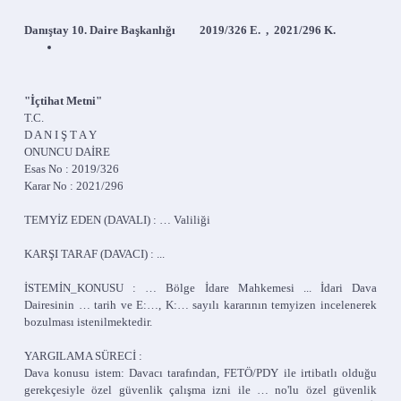
Danıştay 10. Daire Başkanlığı 2019/326 E. , 2021/296 K.
"İçtihat Metni"
T.C.
D A N I Ş T A Y
ONUNCU DAİRE
Esas No : 2019/326
Karar No : 2021/296
TEMYİZ EDEN (DAVALI) : … Valiliği
KARŞI TARAF (DAVACI) : ...
İSTEMİN_KONUSU : … Bölge İdare Mahkemesi ... İdari Dava
Dairesinin … tarih ve E:…, K:… sayılı kararının temyizen incelenerek
bozulması istenilmektedir.
YARGILAMA SÜRECİ :
Dava konusu istem: Davacı tarafından, FETÖ/PDY ile irtibatlı olduğu
gerekçesiyle özel güvenlik çalışma izni ile … no'lu özel güvenlik