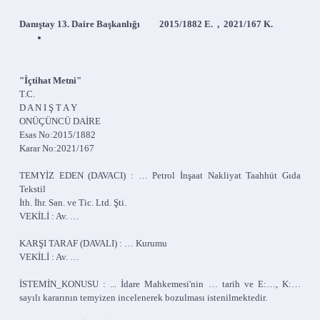
Danıştay 13. Daire Başkanlığı 2015/1882 E. , 2021/167 K.
"İçtihat Metni"
T.C.
D A N I Ş T A Y
ONÜÇÜNCÜ DAİRE
Esas No:2015/1882
Karar No:2021/167
TEMYİZ EDEN (DAVACI) : … Petrol İnşaat Nakliyat Taahhüt Gıda
Tekstil
İth. İhr. San. ve Tic. Ltd. Şti.
VEKİLİ : Av. …
KARŞI TARAF (DAVALI) : … Kurumu
VEKİLİ : Av. …
İSTEMİN_KONUSU : ... İdare Mahkemesi'nin … tarih ve E:…, K:…
sayılı kararının temyizen incelenerek bozulması istenilmektedir.