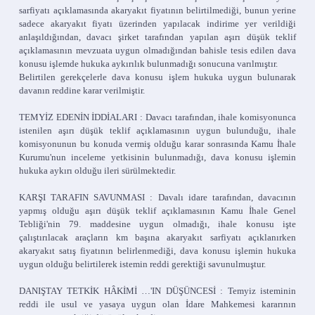
sarfiyatı açıklamasında akaryakıt fiyatının belirtilmediği, bunun yerine
sadece akaryakıt fiyatı üzerinden yapılacak indirime yer verildiği
anlaşıldığından, davacı şirket tarafından yapılan aşırı düşük teklif
açıklamasının mevzuata uygun olmadığından bahisle tesis edilen dava
konusu işlemde hukuka aykırılık bulunmadığı sonucuna varılmıştır.
Belirtilen gerekçelerle dava konusu işlem hukuka uygun bulunarak
davanın reddine karar verilmiştir.
TEMYİZ EDENİN İDDİALARI : Davacı tarafından, ihale komisyonunca
istenilen aşırı düşük teklif açıklamasının uygun bulunduğu, ihale
komisyonunun bu konuda vermiş olduğu karar sonrasında Kamu İhale
Kurumu'nun inceleme yetkisinin bulunmadığı, dava konusu işlemin
hukuka aykırı olduğu ileri sürülmektedir.
KARŞI TARAFIN SAVUNMASI : Davalı idare tarafından, davacının
yapmış olduğu aşırı düşük teklif açıklamasının Kamu İhale Genel
Tebliği'nin 79. maddesine uygun olmadığı, ihale konusu işte
çalıştırılacak araçların km başına akaryakıt sarfiyatı açıklanırken
akaryakıt satış fiyatının belirlenmediği, dava konusu işlemin hukuka
uygun olduğu belirtilerek istemin reddi gerektiği savunulmuştur.
DANIŞTAY TETKİK HÂKİMİ …'IN DÜŞÜNCESİ : Temyiz isteminin
reddi ile usul ve yasaya uygun olan İdare Mahkemesi kararının