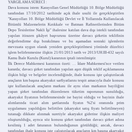
YARGILAMA SÜRECİ :
Dava konusu istem: Karayolları Genel Müdürlüğü 10. Bölge Müdürlüğü
tarafından 17/10/2012 tarihinde açık ihale usulü ile gerçekleştirilen
"Karayolları 10. Bölge Müdürlüğü Devlet ve İl Yollarında Kullanılacak
Bitümlü Malzemelerin Kırıkkale ve Batman Rafinerilerinden Bitüm
Depo Tesislerine Nakli İşi" ihalesine katılan dava dışı istekli tarafından
yapılan itirazen şikâyet başvurusu üzerine davacı şirketin teklifinin
değerlendirme dışı bırakılması ve bu aşamadan sonraki işlemlerin
mevzuata uygun olarak yeniden gerçekleştirilmesi yönünde düzeltici
işlem belirlenmesine ilişkin 21/01/2013 tarih ve 2013/UH.III-432 sayılı
Kamu İhale Kurulu (Kurul) kararının iptali istenilmiştir.
İlk Derece Mahkemesi kararının özeti: … İdare Mahkemesi'nce verilen
kararda; davacı şirket tarafından yapılan aşırı düşük teklif açıklamasına
ilişkin bilgi ve belgeler incelendiğinde, ihale konusu işte çalıştırılacak
araçların km başına akaryakıt sarfiyatlarını tespit amacıyla ihale konusu
işte kullanılacak araçların markası ile aynı olan markanın bayiliğini
yapan şirket tarafından düzenlenen tüketim raporunun sunulduğu,
akaryakıt fiyatının belirlenmesinde ise bayisi olduğu ve bayinin ihale
alımlarında ticari alım şartlarında fiyatın %2'si oranında prim
uygulaması yapıldığını belirtilen (akaryakıt satış fiyatı belirtilmeyen)
tutanağı dikkate alınmak suretiyle akaryakıt giderine ilişkin maliyet
oluşturulduğu, ayrıca söz konusu şirket tarafından davacı şirket adına
kesilmiş 1 adet faturanın bulunduğunun görüldüğü; ancak, davacı
tarafından ihale konusu işte çalıştırılacak araçların km başına akaryakıt