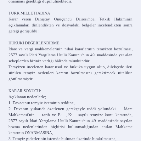
onanması gerektiği düşünülmektedir.
TÜRK MİLLETİ ADINA
Karar veren Danıştay Onüçüncü Dairesi'nce, Tetkik Hâkiminin
açıklamaları dinlendikten ve dosyadaki belgeler incelendikten sonra
gereği görüşüldü:
HUKUKİ DEĞERLENDİRME :
İdare ve vergi mahkemelerinin nihai kararlarının temyizen bozulması,
2577 sayılı İdari Yargılama Usulü Kanunu'nun 49. maddesinde yer alan
sebeplerden birinin varlığı hâlinde mümkündür.
Temyizen incelenen karar usul ve hukuka uygun olup, dilekçede ileri
sürülen temyiz nedenleri kararın bozulmasını gerektirecek nitelikte
görülmemiştir.
KARAR SONUCU:
Açıklanan nedenlerle;
1. Davacının temyiz isteminin reddine,
2. Davanın yukarıda özetlenen gerekçeyle reddi yolundaki … İdare
Mahkemesi'nin … tarih ve E:…, K:… sayılı temyize konu kararında,
2577 sayılı İdari Yargılama Usulü Kanunu'nun 49. maddesinde sayılan
bozma nedenlerinden hiçbirisi bulunmadığından anılan Mahkeme
kararının ONANMASINA,
3. Temyiz giderlerinin istemde bulunan üzerinde bırakılmasına,