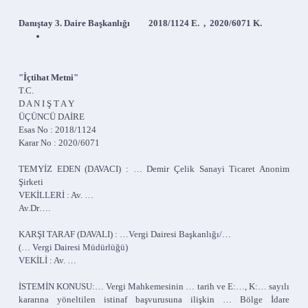
Danıştay 3. Daire Başkanlığı 2018/1124 E. , 2020/6071 K.
"İçtihat Metni"
T.C.
D A N I Ş T A Y
ÜÇÜNCÜ DAİRE
Esas No : 2018/1124
Karar No : 2020/6071
TEMYİZ EDEN (DAVACI) : … Demir Çelik Sanayi Ticaret Anonim
Şirketi
VEKİLLERİ : Av. …
Av.Dr….
KARŞI TARAF (DAVALI) : …Vergi Dairesi Başkanlığı/…
(… Vergi Dairesi Müdürlüğü)
VEKİLİ : Av. …
İSTEMİN KONUSU:… Vergi Mahkemesinin … tarih ve E:…, K:… sayılı
kararına yöneltilen istinaf başvurusuna ilişkin … Bölge İdare