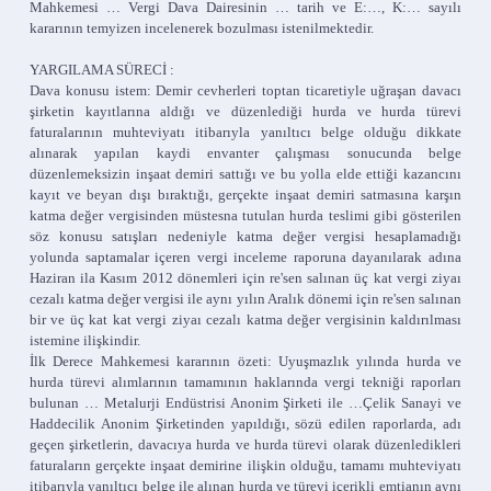
Mahkemesi … Vergi Dava Dairesinin … tarih ve E:…, K:… sayılı
kararının temyizen incelenerek bozulması istenilmektedir.
YARGILAMA SÜRECİ :
Dava konusu istem: Demir cevherleri toptan ticaretiyle uğraşan davacı
şirketin kayıtlarına aldığı ve düzenlediği hurda ve hurda türevi
faturalarının muhteviyatı itibarıyla yanıltıcı belge olduğu dikkate
alınarak yapılan kaydi envanter çalışması sonucunda belge
düzenlemeksizin inşaat demiri sattığı ve bu yolla elde ettiği kazancını
kayıt ve beyan dışı bıraktığı, gerçekte inşaat demiri satmasına karşın
katma değer vergisinden müstesna tutulan hurda teslimi gibi gösterilen
söz konusu satışları nedeniyle katma değer vergisi hesaplamadığı
yolunda saptamalar içeren vergi inceleme raporuna dayanılarak adına
Haziran ila Kasım 2012 dönemleri için re'sen salınan üç kat vergi ziyaı
cezalı katma değer vergisi ile aynı yılın Aralık dönemi için re'sen salınan
bir ve üç kat kat vergi ziyaı cezalı katma değer vergisinin kaldırılması
istemine ilişkindir.
İlk Derece Mahkemesi kararının özeti: Uyuşmazlık yılında hurda ve
hurda türevi alımlarının tamamının haklarında vergi tekniği raporları
bulunan … Metalurji Endüstrisi Anonim Şirketi ile …Çelik Sanayi ve
Haddecilik Anonim Şirketinden yapıldığı, sözü edilen raporlarda, adı
geçen şirketlerin, davacıya hurda ve hurda türevi olarak düzenledikleri
faturaların gerçekte inşaat demirine ilişkin olduğu, tamamı muhteviyatı
itibarıyla yanıltıcı belge ile alınan hurda ve türevi içerikli emtianın aynı