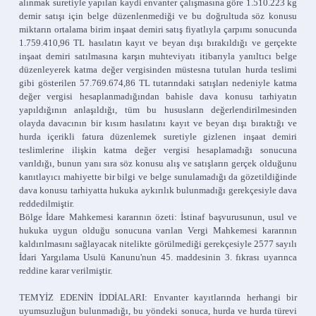
alınmak suretiyle yapılan kaydi envanter çalışmasına göre 1.510.223 kg
demir satışı için belge düzenlenmediği ve bu doğrultuda söz konusu
miktarın ortalama birim inşaat demiri satış fiyatlıyla çarpımı sonucunda
1.759.410,96 TL hasılatın kayıt ve beyan dışı bırakıldığı ve gerçekte
inşaat demiri satılmasına karşın muhteviyatı itibarıyla yanıltıcı belge
düzenleyerek katma değer vergisinden müstesna tutulan hurda teslimi
gibi gösterilen 57.769.674,86 TL tutarındaki satışları nedeniyle katma
değer vergisi hesaplanmadığından bahisle dava konusu tarhiyatın
yapıldığının anlaşıldığı, tüm bu hususların değerlendirilmesinden
olayda davacının bir kısım hasılatını kayıt ve beyan dışı bıraktığı ve
hurda içerikli fatura düzenlemek suretiyle gizlenen inşaat demiri
teslimlerine ilişkin katma değer vergisi hesaplamadığı sonucuna
varıldığı, bunun yanı sıra söz konusu alış ve satışların gerçek olduğunu
kanıtlayıcı mahiyette bir bilgi ve belge sunulamadığı da gözetildiğinde
dava konusu tarhiyatta hukuka aykırılık bulunmadığı gerekçesiyle dava
reddedilmiştir.
Bölge İdare Mahkemesi kararının özeti: İstinaf başvurusunun, usul ve
hukuka uygun olduğu sonucuna varılan Vergi Mahkemesi kararının
kaldırılmasını sağlayacak nitelikte görülmediği gerekçesiyle 2577 sayılı
İdari Yargılama Usulü Kanunu'nun 45. maddesinin 3. fıkrası uyarınca
reddine karar verilmiştir.
TEMYİZ EDENİN İDDİALARI: Envanter kayıtlarında herhangi bir
uyumsuzluğun bulunmadığı, bu yöndeki sonuca, hurda ve hurda türevi