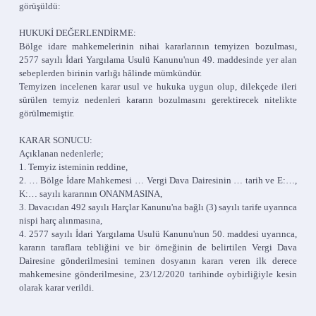
görüşüldü:
HUKUKİ DEĞERLENDİRME:
Bölge idare mahkemelerinin nihai kararlarının temyizen bozulması,
2577 sayılı İdari Yargılama Usulü Kanunu'nun 49. maddesinde yer alan
sebeplerden birinin varlığı hâlinde mümkündür.
Temyizen incelenen karar usul ve hukuka uygun olup, dilekçede ileri
sürülen temyiz nedenleri kararın bozulmasını gerektirecek nitelikte
görülmemiştir.
KARAR SONUCU:
Açıklanan nedenlerle;
1. Temyiz isteminin reddine,
2. … Bölge İdare Mahkemesi … Vergi Dava Dairesinin … tarih ve E:…,
K:… sayılı kararının ONANMASINA,
3. Davacıdan 492 sayılı Harçlar Kanunu'na bağlı (3) sayılı tarife uyarınca
nispi harç alınmasına,
4. 2577 sayılı İdari Yargılama Usulü Kanunu'nun 50. maddesi uyarınca,
kararın taraflara tebliğini ve bir örneğinin de belirtilen Vergi Dava
Dairesine gönderilmesini teminen dosyanın kararı veren ilk derece
mahkemesine gönderilmesine, 23/12/2020 tarihinde oybirliğiyle kesin
olarak karar verildi.