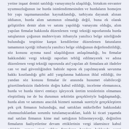
yerine inşaat demiri satıldığı varsayımıyla ulaşıldığı, birtakım envanter
uyumsuzluğunun ise hurda isimlendirmesinden ve hurdaların homojen
bir yapı taşımamasından kaynaklandığı, tarhiyata dayanak alınan
iddianın, hurda alım satımının olmadığı değil, buna ek olarak
geliştirilen demir alım ve satımı yapıldığı varsayımı olduğu, alım
yapılan firmalar hakkında düzenlenen vergi tekniği raporlarında hurda
satışlarının çoğunun muhteviyatı itibarıyla yanıltıcı belge niteliğinde
bulunduğu tespitine karşın kendilerine düzenlenen faturaların
tamamının içeriği itibarıyla yanıltıcı belge olduğunun değerlendirildiği,
söz konusu ayrıma nasıl ulaşıldığının anlaşılmadığı, bu firmalar
hakkındaki vergi tekniği raporları tebliğ edilmeyerek ve adına
düzenlenen vergi tekniği raporunda atıf yapılan alt firmalara ait ifadeler
can ve mal güvenliğinden bahisle rapora ek yapılmayarak savunma
hakkı kısıtlandığı gibi adil yargılanma hakkının ihlal edildiği, öte
yandan söz konusu firmalar ile arasında husumet olabileceği
gözetilmeksizin ifadelerin doğru kabul edildiği, inceleme elemanınca,
hurda ve hurda türevi emtiayı işleyecek üretim tesislerinin olmaması
eleştirilmiş ise de bu durumun sektörün gerçekleriyle bağdaşmadığı,
hurda alım ve satımını aracılık hizmeti sunmak suretiyle gerçekleştiren
pek çok firmanın bulunduğu, mal sattıkları mükellefler hakkındaki
olumsuzluklardan sorumlu tutulamayacakları, kaldı ki ticari yaşamda
mal satılan firmanın kime mal sattığının bilinemeyeceği, değinilen
firmaların faaliyetlerine devam ettiklerinin vergi idaresince kabul