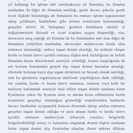
yıl herhangi bir işleme tabi tutulmaksızın alt firmalara, bu firmalar
tarafından da diğer alt firmalara satıldığı, gerek davacı şirketin gerek
ticari ilişkide bulunduğu alt firmaların bu emtiayı işleme kapasitesine
sahip çelikhane, haddehane gibi üretim tesislerinin bulunmadığı,
gerçekte üretici ile buluşması gereken hurdaların sürekli el
değiştirmesinin iktisadi ve ticari icaplara uygun düşmediği, zira,
davacının satış yaptığı alt firmalar ile bu firmalardan mal alan diğer alt
firmaların yetkilileri tarafından, davacıdan muhteviyatı hurda olan
emtianın alınmadığı, sadece inşaat demiri alındığı, bu nedenle oluşan
hurda ve hurda türevi içerikli emtiaya ilişkin stok fazlalığının ise belirli
firmalara fatura düzenlemek suretiyle eritildiği, bunun karşılığında da
söz konusu firmalardan gerçek dışı inşaat demiri faturaları alındığı,
ellerinde bulunan kayıt dışı inşaat demirinin ise faturalı olarak satıldığı,
tüm bu işlemlerin organizasyon dahilinde yapıldığının ifade edildiği,
öte yandan, hurda ve hurda türevi emtianın, zararına veya belli bir
maliyete katlanmak suretiyle imal edilen inşaat demiri ortalama birim
fiyatlarına yakın bir fiyattan alım ve satıma konu edilmesinin hurda
ticaretinin gerçekçi olmadığını gösterdiği tespitlerinden hareketle
davacı tarafından uyuşmazlık konusu dönemde alınıp satılan emtianın
gerçekte inşaat demiri olduğu ve satın alınan hurda ve hurda türevi
içerikli emtianın muhteviyatı itibarıyla yanıltıcı belgelerle
belgelendirildiği sonuç ve kanaatine ulaşılarak demire ilişkin ortalama
birim inşaat demiri alış fiyatından ulaşılan demir miktarı dikkate