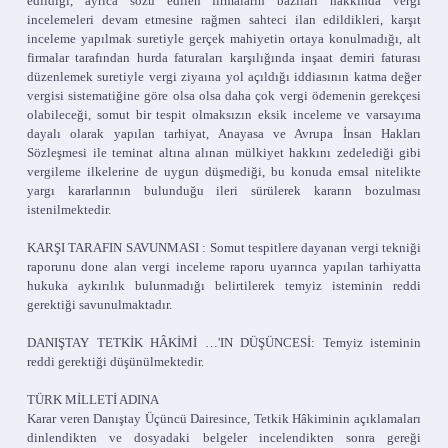
edildiği, ayrıca sözü edilen firmaların bazıları hakkında vergi
incelemeleri devam etmesine rağmen sahteci ilan edildikleri, karşıt
inceleme yapılmak suretiyle gerçek mahiyetin ortaya konulmadığı, alt
firmalar tarafından hurda faturaları karşılığında inşaat demiri faturası
düzenlemek suretiyle vergi ziyaına yol açıldığı iddiasının katma değer
vergisi sistematiğine göre olsa olsa daha çok vergi ödemenin gerekçesi
olabileceği, somut bir tespit olmaksızın eksik inceleme ve varsayıma
dayalı olarak yapılan tarhiyat, Anayasa ve Avrupa İnsan Hakları
Sözleşmesi ile teminat altına alınan mülkiyet hakkını zedelediği gibi
vergileme ilkelerine de uygun düşmediği, bu konuda emsal nitelikte
yargı kararlarının bulunduğu ileri sürülerek kararın bozulması
istenilmektedir.
KARŞI TARAFIN SAVUNMASI : Somut tespitlere dayanan vergi tekniği
raporunu done alan vergi inceleme raporu uyarınca yapılan tarhiyatta
hukuka aykırılık bulunmadığı belirtilerek temyiz isteminin reddi
gerektiği savunulmaktadır.
DANIŞTAY TETKİK HÂKİMİ …'IN DÜŞÜNCESİ: Temyiz isteminin
reddi gerektiği düşünülmektedir.
TÜRK MİLLETİ ADINA
Karar veren Danıştay Üçüncü Dairesince, Tetkik Hâkiminin açıklamaları
dinlendikten ve dosyadaki belgeler incelendikten sonra gereği