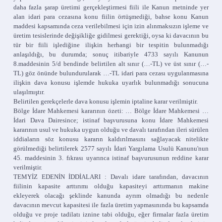
daha fazla şarap üretimi gerçekleştirmesi fiili ile Kanun metninde yer
alan idari para cezasına konu fiilin örtüşmediği, bahse konu Kanun
maddesi kapsamında ceza verilebilmesi için izin alınmaksızın işleme ve
üretim tesislerinde değişikliğe gidilmesi gerektiği, oysa ki davacının bu
tür bir fiili işlediğine ilişkin herhangi bir tespitin bulunmadığı
anlaşıldığı, bu durumda; sonuç itibariyle 4733 sayılı Kanunun
8.maddesinin 5/d bendinde belirtilen alt sınır (…-TL) ve üst sınır (…-
TL) göz önünde bulundurularak …-TL idari para cezası uygulanmasına
ilişkin dava konusu işlemde hukuka uyarlık bulunmadığı sonucuna
ulaşılmıştır.
Belirtilen gerekçelerle dava konusu işlemin iptaline karar verilmiştir.
Bölge İdare Mahkemesi kararının özeti: … Bölge İdare Mahkemesi …
İdari Dava Dairesince; istinaf başvurusuna konu İdare Mahkemesi
kararının usul ve hukuka uygun olduğu ve davalı tarafından ileri sürülen
iddiaların söz konusu kararın kaldırılmasını sağlayacak nitelikte
görülmediği belirtilerek 2577 sayılı İdari Yargılama Usulü Kanunu'nun
45. maddesinin 3. fıkrası uyarınca istinaf başvurusunun reddine karar
verilmiştir.
TEMYİZ EDENİN İDDİALARI : Davalı idare tarafından, davacının
fiilinin kapasite arttırımı olduğu kapasiteyi arttırmanın makine
ekleyerek olacağı şeklinde kanunda ayrım olmadığı bu nedenle
davacının mevcut kapasitesi ile fazla üretim yapmasınında bu kapsamda
olduğu ve proje tadilatı iznine tabi olduğu, eğer firmalar fazla üretim