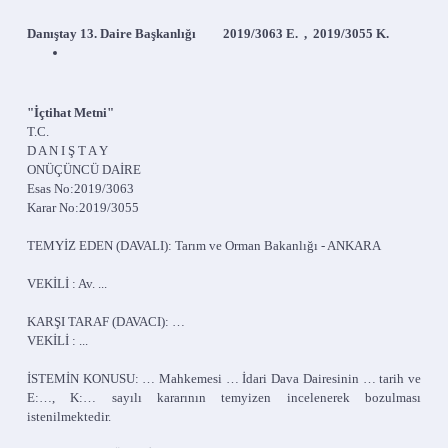
Danıştay 13. Daire Başkanlığı 2019/3063 E. , 2019/3055 K.
"İçtihat Metni"
T.C.
D A N I Ş T A Y
ONÜÇÜNCÜ DAİRE
Esas No:2019/3063
Karar No:2019/3055
TEMYİZ EDEN (DAVALI): Tarım ve Orman Bakanlığı - ANKARA
VEKİLİ : Av. ...
KARŞI TARAF (DAVACI): …
VEKİLİ : ...
İSTEMİN KONUSU: … Mahkemesi … İdari Dava Dairesinin … tarih ve
E:…, K:… sayılı kararının temyizen incelenerek bozulması
istenilmektedir.