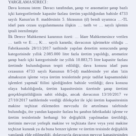
YARGILAMA SÜRECİ :
Dava konusu istem: Davacı tarafından, şarap ve araomatize şarap bazlı
içki kategorilerinde kapasite fazlası üretim yapıldığından bahisle 4733
sayılı Kanun'un 8. maddesinin 5. fıkrasının (d) bendi uyarınca …-TL
idarî para cezası uygulanmasına ilişkin … tarih ve … sayılı işlemin
iptali istenilmiştir.
İlk Derece Mahkemesi kararının özeti: … İdare Mahkemesince verilen
… tarih ve E:…, K:… sayılı kararda; davacının işletmekte olduğu ...
Fabrikasında 28/11/2017 tarihinde yapılan denetim sonucunda şarap
kategorisinde yıllık 2.085.000 litre fazla üretim yapıldığı, aromatize
şarap bazlı içki kategorisinde ise yıllık 10.883,75 litre kapasite fazlası
üretimde bulunduğunun tespit edildiği; dava konusu idarî para
cezasının 4733 sayılı Kanunun 8/5-(d) maddesinde yer alan 'izin
almaksızın işleme veya üretim tesislerinde proje tadilat kapsamındaki
işlemleri yapmak' fiilini işlediğinden bahisle verildiği; dava konusu
olaya bakıldığında, üretim kapasitesinin üzerinde şarap üretimi
gerçekleştirildiğinin sabit olduğu, ancak davacının 13/10/2017 ve
27/10/2017 tarihlerinde verdiği dilekçeler ile içki üretim kapasitesinin
makine teçhizat eklemeden mevcudu ile artırılması talebinde
bulunduğu, öte yandan kapasite fazlası bu şarabın fabrikadaki işleme ve
üretim tesislerinde herhangi bir değişiklik yapılmadan üretildiği,
üretimin mevcut yerleşik makine ve teçhizata ilave veya yeni makine
teçhizat kurarak ya da buna benzer işleme ve üretim tesisinde değişiklik
yapılarak elde edilmediği, dolayısıyla davacının mevcut kapasitesinden