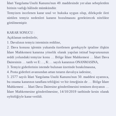
İdari Yargılama Usulü Kanunu'nun 49. maddesinde yer alan sebeplerden
birinin varlığı hâlinde mümkündür.
Temyizen incelenen karar usul ve hukuka uygun olup, dilekçede ileri
sürülen temyiz nedenleri kararın bozulmasını gerektirecek nitelikte
görülmemiştir.
KARAR SONUCU :
Açıklanan nedenlerle;
1. Davalının temyiz isteminin reddine,
2. Dava konusu işlemin yukarıda özetlenen gerekçeyle iptaline ilişkin
İdare Mahkemesi kararına yönelik olarak yapılan istinaf başvurusunun
reddi yolundaki temyize konu … Bölge İdare Mahkemesi … İdari Dava
Dairesinin … tarih ve E:…, K:… sayılı kararının ONANMASINA,
3. Temyiz giderlerinin istemde bulunan üzerinde bırakılmasına,
4. Posta giderleri avansından artan tutarın davalıya iadesine,
5. 2577 sayılı İdari Yargılama Usulü Kanunu'nun 50. maddesi uyarınca,
bu onama kararının taraflara tebliğini ve bir örneğinin de … Bölge İdare
Mahkemesi … İdari Dava Dairesine gönderilmesini teminen dosyanın …
İdare Mahkemesine gönderilmesine, 14/10/2019 tarihinde kesin olarak
oybirliğiyle karar verildi.