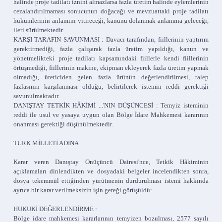
halinde proje tadilatı iznini almazlarsa fazla üretim halinde eylemlerinin
cezalandırılmaması sonucunun doğacağı ve mevzuattaki proje tadilatı
hükümlerinin anlamını yitireceği, kanunu dolanmak anlamına geleceği,
ileri sürülmektedir.
KARŞI TARAFIN SAVUNMASI : Davacı tarafından, fiillerinin yaptırım
gerektirmediği, fazla çalışarak fazla üretim yapıldığı, kanun ve
yönetmelikteki proje tadilatı kapsamındaki fiillerle kendi fiillerinin
örtüşmediği, fiillerinin makine, ekipman ekleyerek fazla üretim yapmak
olmadığı, üreticiden gelen fazla ürünün değerlendirilmesi, talep
fazlasının karşılanması olduğu, belirtilerek istemin reddi gerektiği
savunulmaktadır.
DANIŞTAY TETKİK HÂKİMİ ...'NIN DÜŞÜNCESİ : Temyiz isteminin
reddi ile usul ve yasaya uygun olan Bölge İdare Mahkemesi kararının
onanması gerektiği düşünülmektedir.
TÜRK MİLLETİ ADINA
Karar veren Danıştay Onüçüncü Dairesi'nce, Tetkik Hâkiminin
açıklamaları dinlendikten ve dosyadaki belgeler incelendikten sonra,
dosya tekemmül ettiğinden yürütmenin durdurulması istemi hakkında
ayrıca bir karar verilmeksizin işin gereği görüşüldü:
HUKUKİ DEĞERLENDİRME :
Bölge idare mahkemesi kararlarının temyizen bozulması, 2577 sayılı