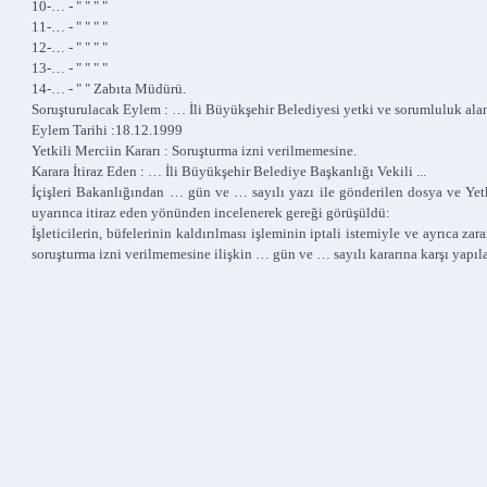
10-… - " " " "
11-… - " " " "
12-… - " " " "
13-… - " " " "
14-… - " " Zabıta Müdürü.
Soruşturulacak Eylem : … İli Büyükşehir Belediyesi yetki ve sorumluluk alanı
Eylem Tarihi :18.12.1999
Yetkili Merciin Kararı : Soruşturma izni verilmemesine.
Karara İtiraz Eden : … İli Büyükşehir Belediye Başkanlığı Vekili ...
İçişleri Bakanlığından … gün ve … sayılı yazı ile gönderilen dosya ve Y
uyarınca itiraz eden yönünden incelenerek gereği görüşüldü:
İşleticilerin, büfelerinin kaldırılması işleminin iptali istemiyle ve ayrıca
soruşturma izni verilmemesine ilişkin … gün ve … sayılı kararına karşı yapıla