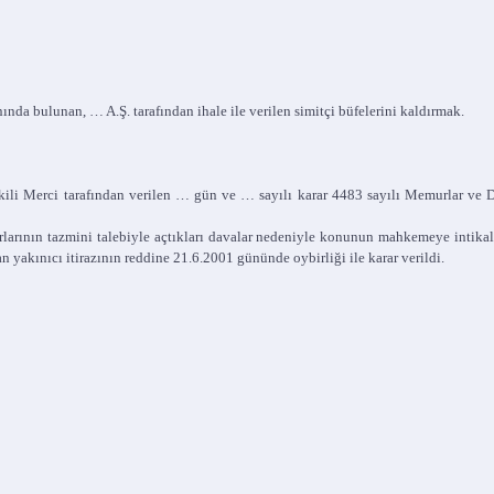
nda bulunan, … A.Ş. tarafından ihale ile verilen simitçi büfelerini kaldırmak.
etkili Merci tarafından verilen … gün ve … sayılı karar 4483 sayılı Memurlar v
 zararlarının tazmini talebiyle açtıkları davalar nedeniyle konunun mahkemeye inti
n yakınıcı itirazının reddine 21.6.2001 gününde oybirliği ile karar verildi.