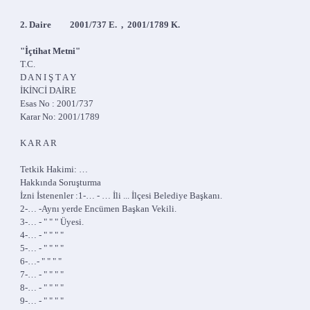
2. Daire 2001/737 E. , 2001/1789 K.
"İçtihat Metni"
T.C.
D A N I Ş T A Y
İKİNCİ DAİRE
Esas No : 2001/737
Karar No: 2001/1789
K A R A R
Tetkik Hakimi: …
Hakkında Soruşturma
İzni İstenenler :1-… - … İli ... İlçesi Belediye Başkanı.
2-… -Aynı yerde Encümen Başkan Vekili.
3-… - " " " Üyesi.
4-… - " " " "
5-… - " " " "
6-…- " " " "
7-… - " " " "
8-… - " " " "
9-… - " " " "