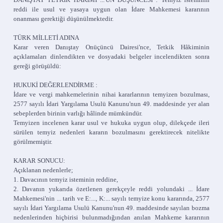
reddi ile usul ve yasaya uygun olan İdare Mahkemesi kararının
onanması gerektiği düşünülmektedir.
TÜRK MİLLETİ ADINA
Karar veren Danıştay Onüçüncü Dairesi'nce, Tetkik Hâkiminin
açıklamaları dinlendikten ve dosyadaki belgeler incelendikten sonra
gereği görüşüldü:
HUKUKİ DEĞERLENDİRME :
İdare ve vergi mahkemelerinin nihai kararlarının temyizen bozulması,
2577 sayılı İdari Yargılama Usulü Kanunu'nun 49. maddesinde yer alan
sebeplerden birinin varlığı hâlinde mümkündür.
Temyizen incelenen karar usul ve hukuka uygun olup, dilekçede ileri
sürülen temyiz nedenleri kararın bozulmasını gerektirecek nitelikte
görülmemiştir.
KARAR SONUCU:
Açıklanan nedenlerle;
1. Davacının temyiz isteminin reddine,
2. Davanın yukarıda özetlenen gerekçeyle reddi yolundaki ... İdare
Mahkemesi'nin ... tarih ve E:..., K:... sayılı temyize konu kararında, 2577
sayılı İdari Yargılama Usulü Kanunu'nun 49. maddesinde sayılan bozma
nedenlerinden hiçbirisi bulunmadığından anılan Mahkeme kararının