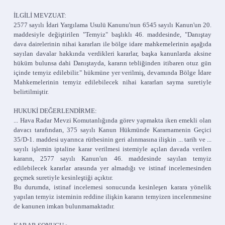
İLGİLİ MEVZUAT:
2577 sayılı İdari Yargılama Usulü Kanunu'nun 6545 sayılı Kanun'un 20.
maddesiyle değiştirilen "Temyiz" başlıklı 46. maddesinde, "Danıştay
dava dairelerinin nihai kararları ile bölge idare mahkemelerinin aşağıda
sayılan davalar hakkında verdikleri kararlar, başka kanunlarda aksine
hüküm bulunsa dahi Danıştayda, kararın tebliğinden itibaren otuz gün
içinde temyiz edilebilir." hükmüne yer verilmiş, devamında Bölge İdare
Mahkemelerinin temyiz edilebilecek nihai kararları sayma suretiyle
belirtilmiştir.
HUKUKİ DEĞERLENDİRME:
... Hava Radar Mevzi Komutanlığında görev yapmakta iken emekli olan
davacı tarafından, 375 sayılı Kanun Hükmünde Kararnamenin Geçici
35/D-1. maddesi uyarınca rütbesinin geri alınmasına ilişkin ... tarih ve ...
sayılı işlemin iptaline karar verilmesi istemiyle açılan davada verilen
kararın, 2577 sayılı Kanun'un 46. maddesinde sayılan temyiz
edilebilecek kararlar arasında yer almadığı ve istinaf incelemesinden
geçmek suretiyle kesinleştiği açıktır.
Bu durumda, istinaf incelemesi sonucunda kesinleşen karara yönelik
yapılan temyiz isteminin reddine ilişkin kararın temyizen incelenmesine
de kanunen imkan bulunmamaktadır.