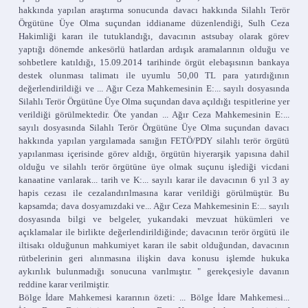
hakkında yapılan araştırma sonucunda davacı hakkında Silahlı Terör
Örgütüne Üye Olma suçundan iddianame düzenlendiği, Sulh Ceza
Hakimliği kararı ile tutuklandığı, davacının astsubay olarak görev
yaptığı dönemde ankesörlü hatlardan ardışık aramalarının olduğu ve
sohbetlere katıldığı, 15.09.2014 tarihinde örgüt elebaşısının bankaya
destek olunması talimatı ile uyumlu 50,00 TL para yatırdığının
değerlendirildiği ve ... Ağır Ceza Mahkemesinin E:... sayılı dosyasında
Silahlı Terör Örgütüne Üye Olma suçundan dava açıldığı tespitlerine yer
verildiği görülmektedir. Öte yandan ... Ağır Ceza Mahkemesinin E:...
sayılı dosyasında Silahlı Terör Örgütüne Üye Olma suçundan davacı
hakkında yapılan yargılamada sanığın FETÖ/PDY silahlı terör örgütü
yapılanması içerisinde görev aldığı, örgütün hiyerarşik yapısına dahil
olduğu ve silahlı terör örgütüne üye olmak suçunu işlediği vicdani
kanaatine varılarak... tarih ve K:... sayılı karar ile davacının 6 yıl 3 ay
hapis cezası ile cezalandırılmasına karar verildiği görülmüştür. Bu
kapsamda; dava dosyamızdaki ve... Ağır Ceza Mahkemesinin E:... sayılı
dosyasında bilgi ve belgeler, yukarıdaki mevzuat hükümleri ve
açıklamalar ile birlikte değerlendirildiğinde; davacının terör örgütü ile
iltisakı olduğunun mahkumiyet kararı ile sabit olduğundan, davacının
rütbelerinin geri alınmasına ilişkin dava konusu işlemde hukuka
aykırılık bulunmadığı sonucuna varılmıştır. " gerekçesiyle davanın
reddine karar verilmiştir.
Bölge İdare Mahkemesi kararının özeti: ... Bölge İdare Mahkemesi...