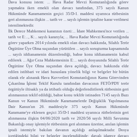
Dava konusu istem: ... Hava Radar Mevzi Komutanlığında görev
yapmakta iken emekli olan davacı tarafından, 375 sayılı Kanun
Hükmünde Kararnamenin geçici 35/D-1. maddesi uyarınca rütbesinin
geri alınmasına ilişkin ... tarih ve ... sayılı işlemin iptaline karar verilmesi
istenilmektedir.
İlk Derece Mahkemesi kararının özeti:... İdare Mahkemesi'nce verilen ...
tarih ve E:..., K:... sayılı kararıyla; ... Hava Radar Mevzi Komutanlığında
görev yaparken 2014 yılında emekli olan davacı hakkında, Silahlı Terör
Örgütüne Üye Olma suçundan yürütülen ... sayılı soruşturma kapsamında
... sayılı iddianamenin düzenlendiği, bahse konu iddianamenin kabul
edilerek ... Ağır Ceza Mahkemesinin E:... sayılı dosyasında Silahlı Terör
Örgütüne Üye Olma suçundan dava açıldığı, davacı hakkında elde
edilen istihbari ve idari hususlara yönelik bilgi ve belgeler bir bütün
olarak ele alınarak Hava Kuvvetleri Komutanlığının Kamu Görevinden
Çıkarılma İşlemi Teklif Kurulu tarafından davacının FETÖ/PDY terör
örgütüyle iltisaklı ya da irtibatlı olduğu değerlendirilerek rütbesinin geri
alınmasının teklif edildiği, bahse konu teklife istinaden 7145 sayılı Bazı
Kanun ve Kanun Hükmünde Kararnamelerde Değişiklik Yapılmasına
Dair Kanun'un 26. maddesiyle 375 sayılı Kanun Hükmünde
Kararname'ye eklenen geçici 35/D-1 maddesi uyarınca rütbelerinin geri
alınmasına ilişkin 04/06/2020 tarih ve 2020/56 sayılı Milli Savunma
Bakanlığı onay işlemiyle rütbesinin geri alınması üzerine, anılan işlemin
iptali istemiyle bakılan davanın açıldığı anlaşılmaktadır. Dosya
içeriğindeki bilgi ve belgeler incelendiğinde; davalı idarece davacı