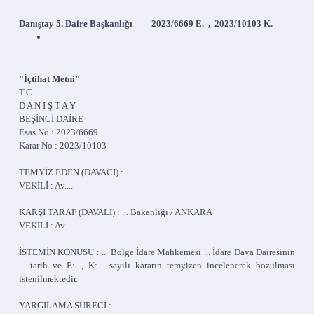
Danıştay 5. Daire Başkanlığı 2023/6669 E. , 2023/10103 K.
"İçtihat Metni"
T.C.
D A N I Ş T A Y
BEŞİNCİ DAİRE
Esas No : 2023/6669
Karar No : 2023/10103
TEMYİZ EDEN (DAVACI) : ...
VEKİLİ : Av....
KARŞI TARAF (DAVALI) : ... Bakanlığı / ANKARA
VEKİLİ : Av. ...
İSTEMİN KONUSU : ... Bölge İdare Mahkemesi ... İdare Dava Dairesinin
... tarih ve E:..., K:... sayılı kararın temyizen incelenerek bozulması
istenilmektedir.
YARGILAMA SÜRECİ :