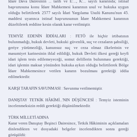
İdare Dava Dairesinin ... tarih ve E:..., K:... sayılı kararında; istinaf
başvurusuna konu İdare Mahkemesi kararının usul ve hukuka uygun
olduğu belirtilerek 2577 sayılı İdari Yargılama Usulü Kanunu'nun 45.
maddesi uyarınca istinaf başvurusunun İdare Mahkemesi kararının
düzeltilerek reddine kesin olarak karar verilmiştir.
TEMYİZ EDENİN İDDİALARI : FETÖ ile hiçbir irtibatının
bulunmadığı, hukuk devleti, hukuki güvenlik, suç ve cezaların şahsiliği,
geriye yürümezliği, kanunsuz suç ve ceza olmaz ilkelerinin ve
masumiyet karinesinin ihlal edildiği, hukuk Devleti ilkesi gereği keyfi
idari işlem tesis edilemeyeceği, somut delillerin bulunması gerektiği,
idari işlemin maksat yönünden hukuka aykırı olduğu belirtilerek Bölge
İdare Mahkemesince verilen kararın bozulması gerektiği iddia
edilmektedir.
KARŞI TARAFIN SAVUNMASI : Savunma verilmemiştir.
DANIŞTAY TETKİK HÂKİMİ...'NIN DÜŞÜNCESİ : Temyiz isteminin
incelenmeksizin reddi gerektiği düşünülmektedir.
TÜRK MİLLETİ ADINA
Karar veren Danıştay Beşinci Dairesince, Tetkik Hâkiminin açıklamaları
dinlendikten ve dosyadaki belgeler incelendikten sonra gereği
görüşüldü: