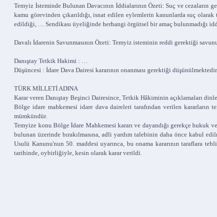
Temyiz İsteminde Bulunan Davacının İddialarının Özeti: Suç ve cezaların geç
kamu görevinden çıkarıldığı, isnat edilen eylemlerin kanunlarda suç olarak ta
edildiği, … Sendikası üyeliğinde herhangi örgütsel bir amaç bulunmadığı idd
Davalı İdarenin Savunmasının Özeti: Temyiz isteminin reddi gerektiği savun
Danıştay Tetkik Hakimi : …
Düşüncesi : İdare Dava Dairesi kararının onanması gerektiği düşünülmektedir
TÜRK MİLLETİ ADINA
Karar veren Danıştay Beşinci Dairesince, Tetkik Hâkiminin açıklamaları dinl
Bölge idare mahkemesi idare dava daireleri tarafından verilen kararların 
mümkündür.
Temyize konu Bölge İdare Mahkemesi kararı ve dayandığı gerekçe hukuk ve 
bulunan üzerinde bırakılmasına, adli yardım talebinin daha önce kabul edi
Usulü Kanunu'nun 50. maddesi uyarınca, bu onama kararının taraflara tebl
tarihinde, oybirliğiyle, kesin olarak karar verildi.