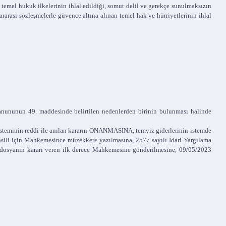
temel hukuk ilkelerinin ihlal edildiği, somut delil ve gerekçe sunulmaksızın
ararası sözleşmelerle güvence altına alınan temel hak ve hürriyetlerinin ihlal
 Kanununun 49. maddesinde belirtilen nedenlerden birinin bulunması halinde
steminin reddi ile anılan kararın ONANMASINA, temyiz giderlerinin istemde
hsili için Mahkemesince müzekkere yazılmasına, 2577 sayılı İdari Yargılama
n dosyanın kararı veren ilk derece Mahkemesine gönderilmesine, 09/05/2023