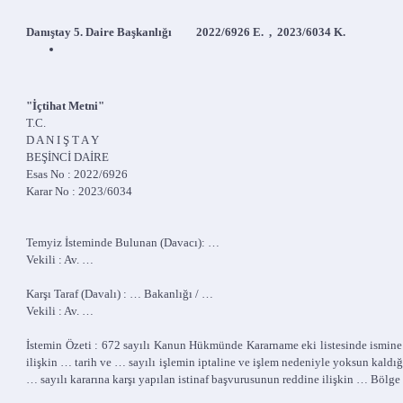
Danıştay 5. Daire Başkanlığı 2022/6926 E. , 2023/6034 K.
"İçtihat Metni"
T.C.
D A N I Ş T A Y
BEŞİNCİ DAİRE
Esas No : 2022/6926
Karar No : 2023/6034
Temyiz İsteminde Bulunan (Davacı): …
Vekili : Av. …
Karşı Taraf (Davalı) : … Bakanlığı / …
Vekili : Av. …
İstemin Özeti : 672 sayılı Kanun Hükmünde Kararname eki listesinde ismine
ilişkin … tarih ve … sayılı işlemin iptaline ve işlem nedeniyle yoksun kaldı
… sayılı kararına karşı yapılan istinaf başvurusunun reddine ilişkin … Bölg