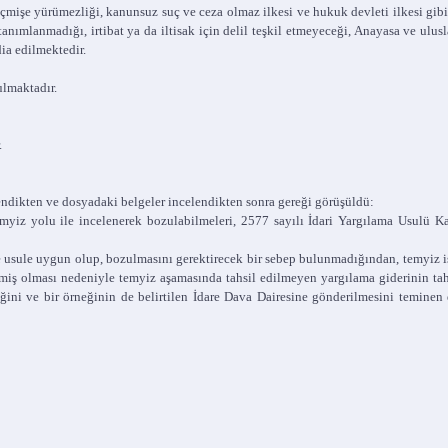
mişe yürümezliği, kanunsuz suç ve ceza olmaz ilkesi ve hukuk devleti ilkesi gibi 
nımlanmadığı, irtibat ya da iltisak için delil teşkil etmeyeceği, Anayasa ve ulusl
ia edilmektedir.
ulmaktadır.
.
endikten ve dosyadaki belgeler incelendikten sonra gereği görüşüldü:
temyiz yolu ile incelenerek bozulabilmeleri, 2577 sayılı İdari Yargılama Usulü
usule uygun olup, bozulmasını gerektirecek bir sebep bulunmadığından, temyiz i
lmiş olması nedeniyle temyiz aşamasında tahsil edilmeyen yargılama giderinin ta
iğini ve bir örneğinin de belirtilen İdare Dava Dairesine gönderilmesini temine