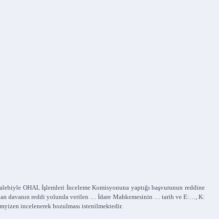
e talebiyle OHAL İşlemleri İnceleme Komisyonuna yaptığı başvurunun reddine
 açılan davanın reddi yolunda verilen … İdare Mahkemesinin … tarih ve E:…, K:
emyizen incelenerek bozulması istenilmektedir.