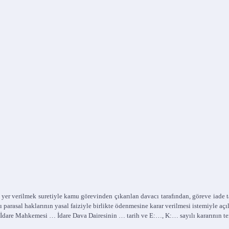
 yer verilmek suretiyle kamu görevinden çıkarılan davacı tarafından, göreve iad
ğı parasal haklarının yasal faiziyle birlikte ödenmesine karar verilmesi istemiyle
e İdare Mahkemesi … İdare Dava Dairesinin … tarih ve E:…, K:… sayılı kararının t