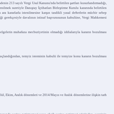
fadenin 213 sayılı Vergi Usul Kanunu'nda belirtilen şartları kusurlandırmadığı,
nilmek suretiyle Danıştay İçtihatları Birleştirme Kurulu kararında belirtilen
ra kararlarla istenilmesine karşın tasdikli yasal defterlerin mücbir sebep
diği gerekçesiyle davalının istinaf başvurusunun kabulüne, Vergi Mahkemesi
lgelerin muhafaza mecburiyetinin olmadığı iddialarıyla kararın bozulması
landığından, temyiz isteminin kabulü ile temyize konu kararın bozulması
lül, Ekim, Aralık dönemleri ve 2014/Mayıs ve Aralık dönemlerine ilişkin tarh