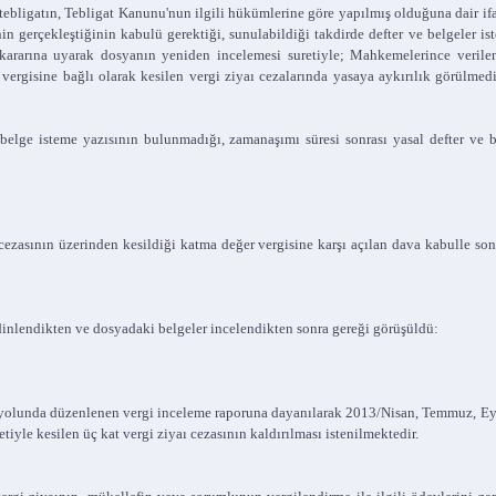
su tebligatın, Tebligat Kanunu'nun ilgili hükümlerine göre yapılmış olduğuna dair i
 gerçekleştiğinin kabulü gerektiği, sunulabildiği takdirde defter ve belgeler iste
kararına uyarak dosyanın yeniden incelemesi suretiyle; Mahkemelerince verilen a
 vergisine bağlı olarak kesilen vergi ziyaı cezalarında yasaya aykırılık görülme
e isteme yazısının bulunmadığı, zamanaşımı süresi sonrası yasal defter ve be
ın üzerinden kesildiği katma değer vergisine karşı açılan dava kabulle sonuç
inlendikten ve dosyadaki belgeler incelendikten sonra gereği görüşüldü:
iği yolunda düzenlenen vergi inceleme raporuna dayanılarak 2013/Nisan, Temmuz, Ey
iyle kesilen üç kat vergi ziyaı cezasının kaldırılması istenilmektedir.