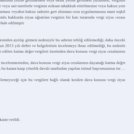
amanında yerine getirmemesi veya eksik yerine getirmesi yüzünden, verginin
 veya sair suretlerle verginin noksan tahakkuk ettirilmesine veya haksız yere
lanması veyahut haksız iadenin geri alınması ceza uygulanmasına mani teşkil
mlu hakkında ziyaa uğratılan verginin bir katı tutarında vergi ziyaı cezası
fade edilmiştir.
sinden ayrılıp gitmesi nedeniyle bu adreste tebliğ edilemediği, daha önceki
şın 2013 yılı defter ve belgelerinin incelemeye ibraz edilmediği, bu nedenle
rh edilen katma değer vergileri üzerinden dava konusu vergi ziyaı cezalarının
 incelenmesinden, dava konusu vergi ziyaı cezalarının dayanağı katma değer
, bu karara karşı yönelik davalı tarafından yapılan istinaf başvurusunun ise …
dilemeyeceği için bu vergilere bağlı olarak kesilen dava konusu vergi ziyaı
arar verildi.