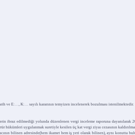
h ve E:…, K:… sayılı kararının temyizen incelenerek bozulması istenilmektedir.
gelerin ibraz edilmediği yolunda düzenlenen vergi inceleme raporuna dayanılarak
rrür hükümleri uygulanmak suretiyle kesilen üç kat vergi ziyaı cezasının kaldırılmas
cının bilinen adresinde(hem ikamet hem iş yeri olarak bilinen), aynı konutta bul