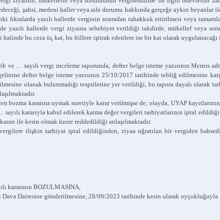
vergi ziyaının, mükellefin veya sorumlunun vergilendirme ile ilgili ödevlerini z
deceği, şahsi, medeni haller veya aile durumu hakkında gerçeğe aykırı beyanlar ile
ki fıkralarda yazılı hallerde verginin sonradan tahakkuk ettirilmesi veya tamam
e yazılı hallerde vergi ziyaına sebebiyet verildiği takdirde, mükellef veya soru
halinde bu ceza üç kat, bu fiillere iştirak edenlere ise bir kat olarak uygulanacağı i
 ve … sayılı vergi inceleme raporunda; defter belge isteme yazısının Mernis adre
gelinine defter belge isteme yazısının 25/10/2017 tarihinde tebliğ edilmesine kar
ilmesine olanak bulunmadığı tespitlerine yer verildiği, bu rapora dayalı olarak ta
laşılmaktadır.
en bozma kararına uymak suretiyle karar verilmişse de; olayda, UYAP kayıtlarının
yılı kararıyla kabul edilerek katma değer vergileri tarhiyatlarının iptal edildiği
ararı ile kesin olmak üzere reddedildiği anlaşılmaktadır.
rgilere ilişkin tarhiyat iptal edildiğinden, ziyaa uğratılan bir vergiden bahse
ayılı kararının BOZULMASINA,
 Dava Dairesine gönderilmesine, 28/09/2023 tarihinde kesin olarak oyçokluğuyla k